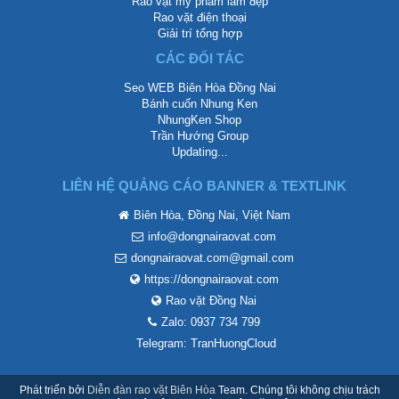
Rao vặt mỹ phẩm làm đẹp
Rao vặt điện thoại
Giải trí tổng hợp
CÁC ĐỐI TÁC
Seo WEB Biên Hòa Đồng Nai
Bánh cuốn Nhung Ken
NhungKen Shop
Trần Hướng Group
Updating...
LIÊN HỆ QUẢNG CÁO BANNER & TEXTLINK
Biên Hòa, Đồng Nai, Việt Nam
info@dongnairaovat.com
dongnairaovat.com@gmail.com
https://dongnairaovat.com
Rao vặt Đồng Nai
Zalo: 0937 734 799
Telegram: TranHuongCloud
Phát triển bởi
Diễn đàn rao vặt Biên Hòa
Team. Chúng tôi không chịu trách