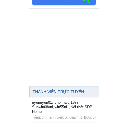
THÀNH VIÊN TRỰC TUYẾN
uyenuyen01
ichprinalur1977
,
,
Sunwin68onl
win55nl1
Nội thất SDP
,
,
Home
Tổng: 6 (Thành viên: 5, Khách: 1, Bots: 0)