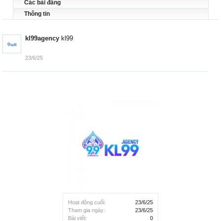
Các bài đăng
Thông tin
kl99agency
kl99
23/6/25
Hoạt động cuối:
23/6/25
Tham gia ngày:
23/6/25
Bài viết:
0