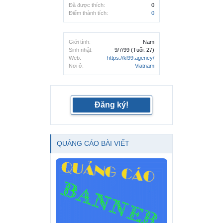
Đã được thích:
0
Điểm thành tích:
0
Giới tính:
Nam
Sinh nhật:
9/7/99
(Tuổi: 27)
Web:
https://kl99.agency/
Nơi ở:
Viatnam
Đăng ký!
QUẢNG CÁO BÀI VIẾT