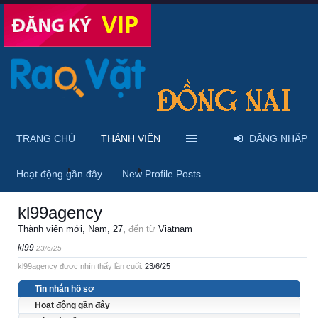
TRANG CHỦ
THÀNH VIÊN
ĐĂNG NHẬP
Trang chủ
Thành viên
kl99agency
Hoạt động gần đây
New Profile Posts
...
kl99agency
Thành viên mới
, Nam, 27,
đến từ
Viatnam
kl99
23/6/25
kl99agency được nhìn thấy lần cuối:
23/6/25
Tin nhắn hồ sơ
Hoạt động gần đây