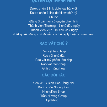
QUYỀN LỢI THÀNH VIÊN
Được chèn 1 link dofollow bài viết
Được chèn 1 link dofollow chữ ký
Chú ý:
-Đăng 3 bài mới có quyền chèn link
-Thành viên Thường - 1 chủ đề / ngày
-Thành viên VIP - 10 chủ đề / ngày
-Hết quyền đăng chủ để vẫn có thể reply hoặc commment
RAO VẶT CHÚ Ý
Rao vặt tổng hợp
Rao vặt nhà đất
Rao vặt mỹ phẩm làm đẹp
Rao vặt điện thoại
Giải trí tổng hợp
CÁC ĐỐI TÁC
Seo WEB Biên Hòa Đồng Nai
Bánh cuốn Nhung Ken
NhungKen Shop
Trần Hướng Group
Updating...