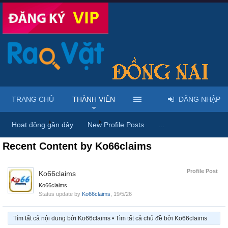
TRANG CHỦ
THÀNH VIÊN
ĐĂNG NHẬP
Trang chủ
Thành viên
Ko66claims
Hoạt động gần đây
New Profile Posts
...
Recent Content by Ko66claims
Profile Post
Ko66claims
Ko66claims
Status update by
Ko66claims
,
19/5/26
Tìm tất cả nội dung bởi Ko66claims
Tìm tất cả chủ đề bởi Ko66claims