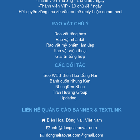
-Thành viên Thường - 1 chủ đề / ngày
-Thành viên VIP - 10 chủ đề / ngày
-Hết quyền đăng chủ để vẫn có thể reply hoặc commment
RAO VẶT CHÚ Ý
Rao vặt tổng hợp
Rao vặt nhà đất
Rao vặt mỹ phẩm làm đẹp
Rao vặt điện thoại
Giải trí tổng hợp
CÁC ĐỐI TÁC
Seo WEB Biên Hòa Đồng Nai
Bánh cuốn Nhung Ken
NhungKen Shop
Trần Hướng Group
Updating...
LIÊN HỆ QUẢNG CÁO BANNER & TEXTLINK
Biên Hòa, Đồng Nai, Việt Nam
info@dongnairaovat.com
dongnairaovat.com@gmail.com