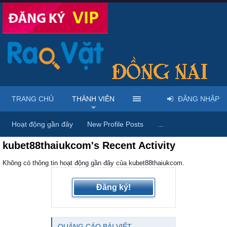
TRANG CHỦ
THÀNH VIÊN
ĐĂNG NHẬP
Trang chủ
Thành viên
Hoạt động gần đây
New Profile Posts
...
kubet88thaiukcom's Recent Activity
Không có thông tin hoạt động gần đây của kubet88thaiukcom.
Đăng ký!
QUẢNG CÁO BÀI VIẾT