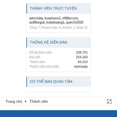
THÀNH VIÊN TRỰC TUYẾN
iwinclubp
kuwinuno1
rr88bvcom
,
,
,
ao88orguk
kubetwang1
quechi2020
,
,
Tổng: 7 (Thành viên: 6, Khách: 1, Bots: 0)
THỐNG KÊ DIỄN ĐÀN
Đề tài thảo luận:
238,751
Bài viết:
254,183
Thành viên:
84,310
Thành viên mới nhất:
iwinclubp
CÓ THỂ BẠN QUAN TÂM
Trang chủ
Thành viên