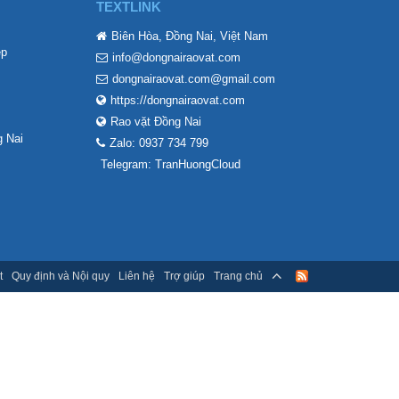
TEXTLINK
Biên Hòa, Đồng Nai, Việt Nam
ẹp
info@dongnairaovat.com
dongnairaovat.com@gmail.com
https://dongnairaovat.com
Rao vặt Đồng Nai
 Nai
Zalo: 0937 734 799
Telegram: TranHuongCloud
t
Quy định và Nội quy
Liên hệ
Trợ giúp
Trang chủ