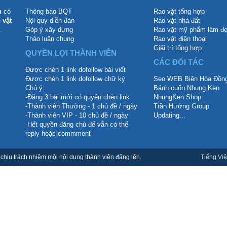
n
có
Thông báo BQT
Rao vặt tổng hợp
 vặt
Nội quy diễn đàn
Rao vặt nhà đất
.
Góp ý xây dựng
Rao vặt mỹ phẩm làm đ
Thảo luận chung
Rao vặt điện thoại
Giải trí tổng hợp
QUYỀN LỢI THÀNH VIÊN
CÁC ĐỐI TÁC
Được chèn 1 link dofollow bài viết
Được chèn 1 link dofollow chữ ký
Seo WEB Biên Hòa Đồng
Chú ý:
Bánh cuốn Nhung Ken
-Đăng 3 bài mới có quyền chèn link
NhungKen Shop
-Thành viên Thường - 1 chủ đề / ngày
Trần Hướng Group
-Thành viên VIP - 10 chủ đề / ngày
Updating...
-Hết quyền đăng chủ để vẫn có thể
reply hoặc commment
hịu trách nhiệm mội nội dung thành viên đăng lên.
Tiếng Việ