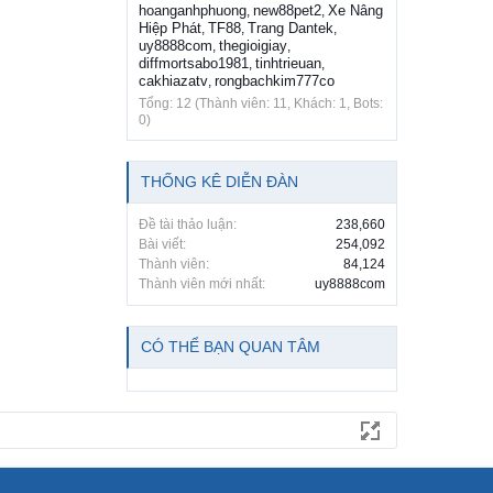
hoanganhphuong
new88pet2
Xe Nâng
,
,
Hiệp Phát
TF88
Trang Dantek
,
,
,
uy8888com
thegioigiay
,
,
diffmortsabo1981
tinhtrieuan
,
,
cakhiazatv
rongbachkim777co
,
Tổng: 12 (Thành viên: 11, Khách: 1, Bots:
0)
THỐNG KÊ DIỄN ĐÀN
Đề tài thảo luận:
238,660
Bài viết:
254,092
Thành viên:
84,124
Thành viên mới nhất:
uy8888com
CÓ THỂ BẠN QUAN TÂM