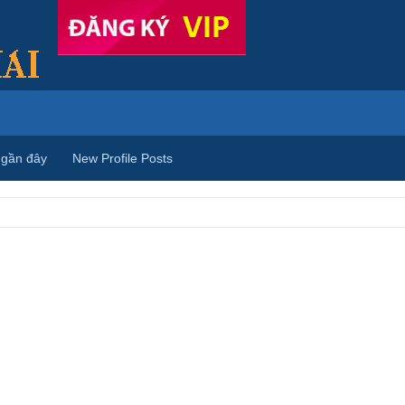
 gần đây
New Profile Posts