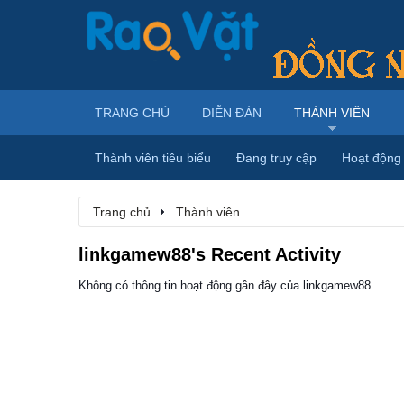
TRANG CHỦ
DIỄN ĐÀN
THÀNH VIÊN
Thành viên tiêu biểu
Đang truy cập
Hoạt động
Trang chủ
Thành viên
linkgamew88's Recent Activity
Không có thông tin hoạt động gần đây của linkgamew88.