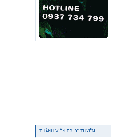
THÀNH VIÊN TRỰC TUYẾN