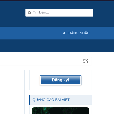
ĐĂNG NHẬP
Đăng ký!
QUẢNG CÁO BÀI VIẾT