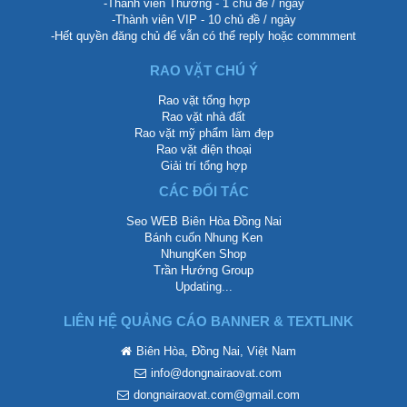
-Thành viên Thường - 1 chủ đề / ngày
-Thành viên VIP - 10 chủ đề / ngày
-Hết quyền đăng chủ để vẫn có thể reply hoặc commment
RAO VẶT CHÚ Ý
Rao vặt tổng hợp
Rao vặt nhà đất
Rao vặt mỹ phẩm làm đẹp
Rao vặt điện thoại
Giải trí tổng hợp
CÁC ĐỐI TÁC
Seo WEB Biên Hòa Đồng Nai
Bánh cuốn Nhung Ken
NhungKen Shop
Trần Hướng Group
Updating...
LIÊN HỆ QUẢNG CÁO BANNER & TEXTLINK
Biên Hòa, Đồng Nai, Việt Nam
info@dongnairaovat.com
dongnairaovat.com@gmail.com