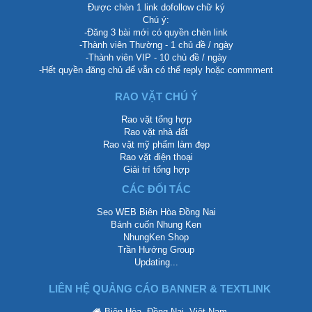
Được chèn 1 link dofollow chữ ký
Chú ý:
-Đăng 3 bài mới có quyền chèn link
-Thành viên Thường - 1 chủ đề / ngày
-Thành viên VIP - 10 chủ đề / ngày
-Hết quyền đăng chủ để vẫn có thể reply hoặc commment
RAO VẶT CHÚ Ý
Rao vặt tổng hợp
Rao vặt nhà đất
Rao vặt mỹ phẩm làm đẹp
Rao vặt điện thoại
Giải trí tổng hợp
CÁC ĐỐI TÁC
Seo WEB Biên Hòa Đồng Nai
Bánh cuốn Nhung Ken
NhungKen Shop
Trần Hướng Group
Updating...
LIÊN HỆ QUẢNG CÁO BANNER & TEXTLINK
Biên Hòa, Đồng Nai, Việt Nam