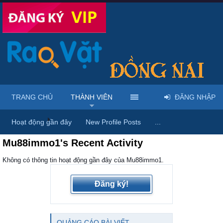
TRANG CHỦ
THÀNH VIÊN
ĐĂNG NHẬP
Trang chủ
Thành viên
Hoạt động gần đây
New Profile Posts
...
Mu88immo1's Recent Activity
Không có thông tin hoạt động gần đây của Mu88immo1.
Đăng ký!
QUẢNG CÁO BÀI VIẾT