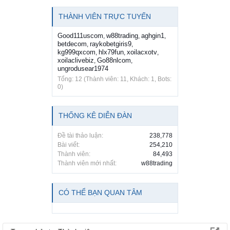
THÀNH VIÊN TRỰC TUYẾN
Good111uscom
w88trading
aghgin1
,
,
,
betdecom
raykobetgiris9
,
,
kg999qxcom
hlx79fun
xoilacxotv
,
,
,
xoilaclivebiz
Go88nlcom
,
,
ungrodusear1974
Tổng: 12 (Thành viên: 11, Khách: 1, Bots:
0)
THỐNG KÊ DIỄN ĐÀN
Đề tài thảo luận:
238,778
Bài viết:
254,210
Thành viên:
84,493
Thành viên mới nhất:
w88trading
CÓ THỂ BẠN QUAN TÂM