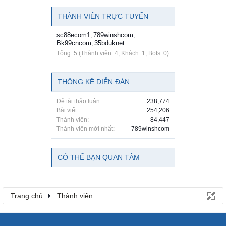
THÀNH VIÊN TRỰC TUYẾN
sc88ecom1
789winshcom
,
,
Bk99cncom
35bduknet
,
Tổng: 5 (Thành viên: 4, Khách: 1, Bots: 0)
THỐNG KÊ DIỄN ĐÀN
Đề tài thảo luận:
238,774
Bài viết:
254,206
Thành viên:
84,447
Thành viên mới nhất:
789winshcom
CÓ THỂ BẠN QUAN TÂM
Trang chủ
Thành viên