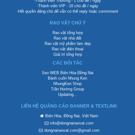
-Thành viên Thường - 1 chủ đề / ngày
-Thành viên VIP - 10 chủ đề / ngày
-Hết quyền đăng chủ để vẫn có thể reply hoặc commment
RAO VẶT CHÚ Ý
Rao vặt tổng hợp
Rao vặt nhà đất
Rao vặt mỹ phẩm làm đẹp
Rao vặt điện thoại
Giải trí tổng hợp
CÁC ĐỐI TÁC
Seo WEB Biên Hòa Đồng Nai
Bánh cuốn Nhung Ken
NhungKen Shop
Trần Hướng Group
Updating...
LIÊN HỆ QUẢNG CÁO BANNER & TEXTLINK
Biên Hòa, Đồng Nai, Việt Nam
info@dongnairaovat.com
dongnairaovat.com@gmail.com