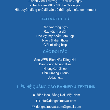
-Thành viên Thường - 1 chủ đề / ngày
-Thành viên VIP - 10 chủ đề / ngày
-Hết quyền đăng chủ để vẫn có thể reply hoặc commment
RAO VẶT CHÚ Ý
Rao vặt tổng hợp
Rao vặt nhà đất
Rao vặt mỹ phẩm làm đẹp
Rao vặt điện thoại
Giải trí tổng hợp
CÁC ĐỐI TÁC
Seo WEB Biên Hòa Đồng Nai
Bánh cuốn Nhung Ken
NhungKen Shop
Trần Hướng Group
Updating...
LIÊN HỆ QUẢNG CÁO BANNER & TEXTLINK
Biên Hòa, Đồng Nai, Việt Nam
info@dongnairaovat.com
dongnairaovat.com@gmail.com