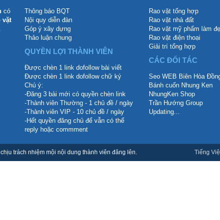
n
có
Thông báo BQT
Rao vặt tổng hợp
 vặt
Nội quy diễn đàn
Rao vặt nhà đất
.
Góp ý xây dựng
Rao vặt mỹ phẩm làm đ
Thảo luận chung
Rao vặt điện thoại
Giải trí tổng hợp
QUYỀN LỢI THÀNH VIÊN
CÁC ĐỐI TÁC
Được chèn 1 link dofollow bài viết
Được chèn 1 link dofollow chữ ký
Seo WEB Biên Hòa Đồng
Chú ý:
Bánh cuốn Nhung Ken
-Đăng 3 bài mới có quyền chèn link
NhungKen Shop
-Thành viên Thường - 1 chủ đề / ngày
Trần Hướng Group
-Thành viên VIP - 10 chủ đề / ngày
Updating...
-Hết quyền đăng chủ để vẫn có thể
reply hoặc commment
hịu trách nhiệm mội nội dung thành viên đăng lên.
Tiếng Việ