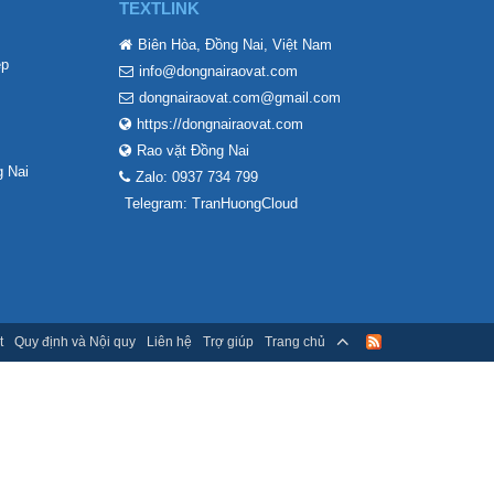
TEXTLINK
Biên Hòa, Đồng Nai, Việt Nam
ẹp
info@dongnairaovat.com
dongnairaovat.com@gmail.com
https://dongnairaovat.com
Rao vặt Đồng Nai
 Nai
Zalo: 0937 734 799
Telegram: TranHuongCloud
t
Quy định và Nội quy
Liên hệ
Trợ giúp
Trang chủ