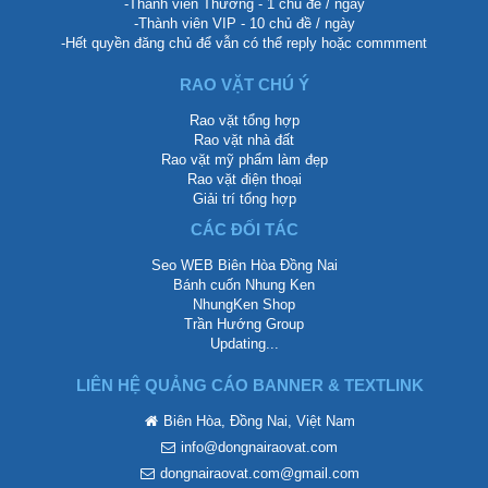
-Thành viên Thường - 1 chủ đề / ngày
-Thành viên VIP - 10 chủ đề / ngày
-Hết quyền đăng chủ để vẫn có thể reply hoặc commment
RAO VẶT CHÚ Ý
Rao vặt tổng hợp
Rao vặt nhà đất
Rao vặt mỹ phẩm làm đẹp
Rao vặt điện thoại
Giải trí tổng hợp
CÁC ĐỐI TÁC
Seo WEB Biên Hòa Đồng Nai
Bánh cuốn Nhung Ken
NhungKen Shop
Trần Hướng Group
Updating...
LIÊN HỆ QUẢNG CÁO BANNER & TEXTLINK
Biên Hòa, Đồng Nai, Việt Nam
info@dongnairaovat.com
dongnairaovat.com@gmail.com