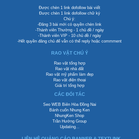
Được chèn 1 link dofollow bài viết
Được chèn 1 link dofollow chữ ký
Chú ý:
-Đăng 3 bài mới có quyền chèn link
-Thành viên Thường - 1 chủ đề / ngày
-Thành viên VIP - 10 chủ đề / ngày
-Hết quyền đăng chủ để vẫn có thể reply hoặc commment
RAO VẶT CHÚ Ý
Rao vặt tổng hợp
Rao vặt nhà đất
Rao vặt mỹ phẩm làm đẹp
Rao vặt điện thoại
Giải trí tổng hợp
CÁC ĐỐI TÁC
Seo WEB Biên Hòa Đồng Nai
Bánh cuốn Nhung Ken
NhungKen Shop
Trần Hướng Group
Updating...
LIÊN HỆ QUẢNG CÁO BANNER & TEXTLINK