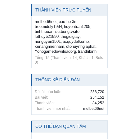
THÀNH VIÊN TRỰC TUYẾN
melbet66net
bao ho 3m
,
,
treetnidely1984
huyentran1205
,
,
tinhtrieuan
sutbongtvsite
,
,
lethuy621990
thegioigiay
,
,
rionguyen1501
acquydelkorhp
,
,
xenangmiennam
otohuynhgiaphat
,
,
Yonogamedownloadorg
tranthibinh
,
Tổng: 15 (Thành viên: 14, Khách: 1, Bots:
0)
THỐNG KÊ DIỄN ĐÀN
Đề tài thảo luận:
238,720
Bài viết:
254,152
Thành viên:
84,252
Thành viên mới nhất:
melbet66net
CÓ THỂ BẠN QUAN TÂM