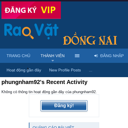
TRANG CHỦ
THÀNH VIÊN
ĐĂNG NHẬP
Trang chủ
Thành viên
Hoạt động gần đây
New Profile Posts
...
phungnham92's Recent Activity
Không có thông tin hoạt động gần đây của phungnham92.
Đăng ký!
QUẢNG CÁO BÀI VIẾT