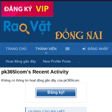
TRANG CHỦ
THÀNH VIÊN
ĐĂNG NHẬP
Trang chủ
Thành viên
Hoạt động gần đây
New Profile Posts
...
pk365lcom's Recent Activity
Không có thông tin hoạt động gần đây của pk365lcom.
Đăng ký!
QUẢNG CÁO BÀI VIẾT