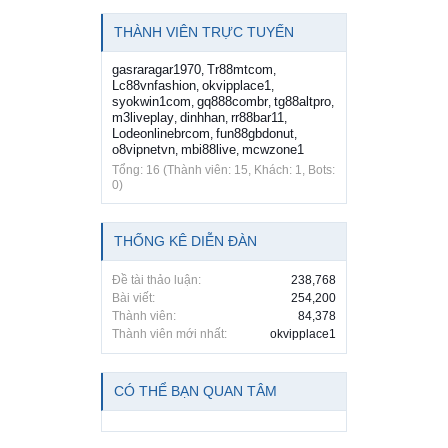
THÀNH VIÊN TRỰC TUYẾN
gasraragar1970
Tr88mtcom
,
,
Lc88vnfashion
okvipplace1
,
,
syokwin1com
gq888combr
tg88altpro
,
,
,
m3liveplay
dinhhan
rr88bar11
,
,
,
Lodeonlinebrcom
fun88gbdonut
,
,
o8vipnetvn
mbi88live
mcwzone1
,
,
Tổng: 16 (Thành viên: 15, Khách: 1, Bots:
0)
THỐNG KÊ DIỄN ĐÀN
Đề tài thảo luận:
238,768
Bài viết:
254,200
Thành viên:
84,378
Thành viên mới nhất:
okvipplace1
CÓ THỂ BẠN QUAN TÂM