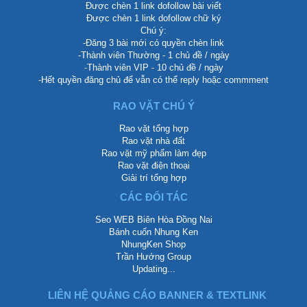
Được chèn 1 link dofollow bài viết
Được chèn 1 link dofollow chữ ký
Chú ý:
-Đăng 3 bài mới có quyền chèn link
-Thành viên Thường - 1 chủ đề / ngày
-Thành viên VIP - 10 chủ đề / ngày
-Hết quyền đăng chủ để vẫn có thể reply hoặc commment
RAO VẶT CHÚ Ý
Rao vặt tổng hợp
Rao vặt nhà đất
Rao vặt mỹ phẩm làm đẹp
Rao vặt điện thoại
Giải trí tổng hợp
CÁC ĐỐI TÁC
Seo WEB Biên Hòa Đồng Nai
Bánh cuốn Nhung Ken
NhungKen Shop
Trần Hướng Group
Updating...
LIÊN HỆ QUẢNG CÁO BANNER & TEXTLINK