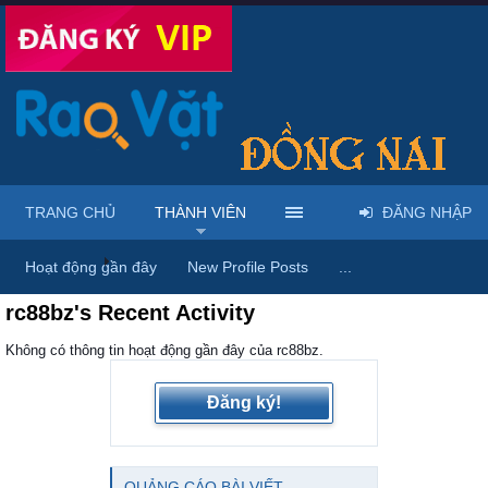
TRANG CHỦ
THÀNH VIÊN
ĐĂNG NHẬP
Trang chủ
Thành viên
Hoạt động gần đây
New Profile Posts
...
rc88bz's Recent Activity
Không có thông tin hoạt động gần đây của rc88bz.
Đăng ký!
QUẢNG CÁO BÀI VIẾT