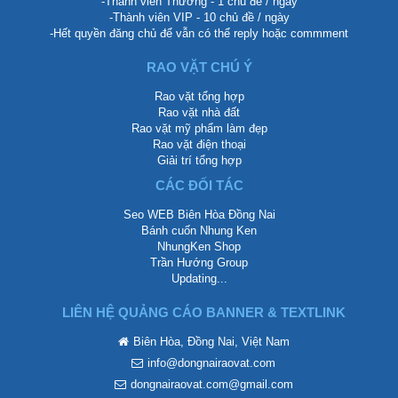
-Thành viên Thường - 1 chủ đề / ngày
-Thành viên VIP - 10 chủ đề / ngày
-Hết quyền đăng chủ để vẫn có thể reply hoặc commment
RAO VẶT CHÚ Ý
Rao vặt tổng hợp
Rao vặt nhà đất
Rao vặt mỹ phẩm làm đẹp
Rao vặt điện thoại
Giải trí tổng hợp
CÁC ĐỐI TÁC
Seo WEB Biên Hòa Đồng Nai
Bánh cuốn Nhung Ken
NhungKen Shop
Trần Hướng Group
Updating...
LIÊN HỆ QUẢNG CÁO BANNER & TEXTLINK
Biên Hòa, Đồng Nai, Việt Nam
info@dongnairaovat.com
dongnairaovat.com@gmail.com