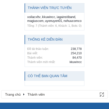
THÀNH VIÊN TRỰC TUYẾN
xoilacxltv
kkuwincc
iagainstiband
,
,
,
magiuscom
uyenuyen01
nohuucomco
,
,
Tổng: 7 (Thành viên: 6, Khách: 1, Bots: 0)
THỐNG KÊ DIỄN ĐÀN
Đề tài thảo luận:
238,778
Bài viết:
254,210
Thành viên:
84,470
Thành viên mới nhất:
kkuwincc
CÓ THỂ BẠN QUAN TÂM
Trang chủ
Thành viên