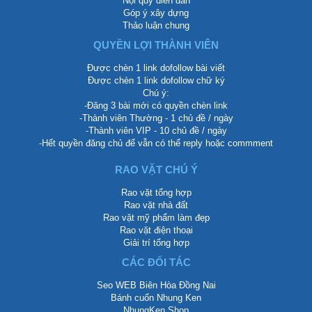
Nội quy diễn đàn
Góp ý xây dựng
Thảo luận chung
QUYỀN LỢI THÀNH VIÊN
Được chèn 1 link dofollow bài viết
Được chèn 1 link dofollow chữ ký
Chú ý:
-Đăng 3 bài mới có quyền chèn link
-Thành viên Thường - 1 chủ đề / ngày
-Thành viên VIP - 10 chủ đề / ngày
-Hết quyền đăng chủ để vẫn có thể reply hoặc commment
RAO VẶT CHÚ Ý
Rao vặt tổng hợp
Rao vặt nhà đất
Rao vặt mỹ phẩm làm đẹp
Rao vặt điện thoại
Giải trí tổng hợp
CÁC ĐỐI TÁC
Seo WEB Biên Hòa Đồng Nai
Bánh cuốn Nhung Ken
NhungKen Shop