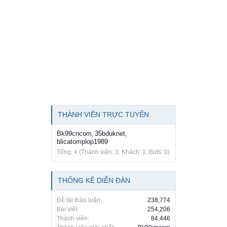
THÀNH VIÊN TRỰC TUYẾN
Bk99cncom
35bduknet
,
,
blicatomplop1989
Tổng: 4 (Thành viên: 3, Khách: 1, Bots: 0)
THỐNG KÊ DIỄN ĐÀN
Đề tài thảo luận:
238,774
Bài viết:
254,206
Thành viên:
84,446