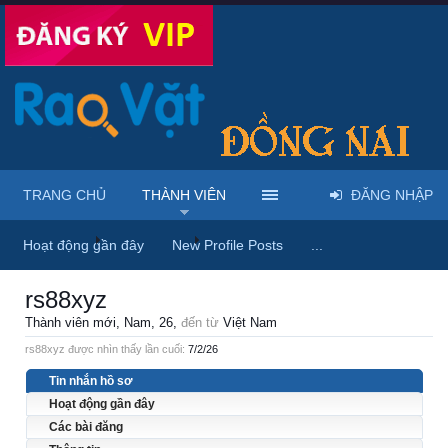
TRANG CHỦ
THÀNH VIÊN
ĐĂNG NHẬP
Trang chủ
Thành viên
rs88xyz
Hoạt động gần đây
New Profile Posts
...
rs88xyz
Thành viên mới
, Nam, 26,
đến từ
Việt Nam
rs88xyz được nhìn thấy lần cuối:
7/2/26
Tin nhắn hồ sơ
Hoạt động gần đây
Các bài đăng