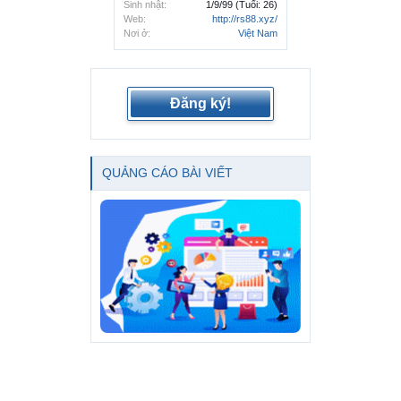
Sinh nhật:
1/9/99
(Tuổi: 26)
Web:
http://rs88.xyz/
Nơi ở:
Việt Nam
Đăng ký!
QUẢNG CÁO BÀI VIẾT