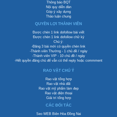
Thông báo BQT
Nội quy diễn đàn
Góp ý xây dựng
Thảo luận chung
QUYỀN LỢI THÀNH VIÊN
Được chèn 1 link dofollow bài viết
Được chèn 1 link dofollow chữ ký
Chú ý:
-Đăng 3 bài mới có quyền chèn link
-Thành viên Thường - 1 chủ đề / ngày
-Thành viên VIP - 10 chủ đề / ngày
-Hết quyền đăng chủ để vẫn có thể reply hoặc commment
RAO VẶT CHÚ Ý
Rao vặt tổng hợp
Rao vặt nhà đất
Rao vặt mỹ phẩm làm đẹp
Rao vặt điện thoại
Giải trí tổng hợp
CÁC ĐỐI TÁC
Seo WEB Biên Hòa Đồng Nai