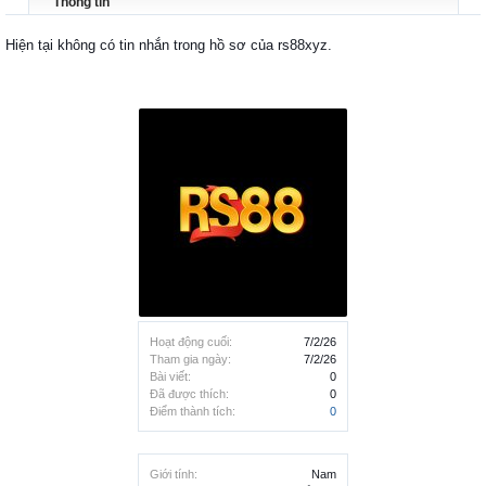
Thông tin
Hiện tại không có tin nhắn trong hồ sơ của rs88xyz.
Hoạt động cuối:
7/2/26
Tham gia ngày:
7/2/26
Bài viết:
0
Đã được thích:
0
Điểm thành tích:
0
Giới tính:
Nam