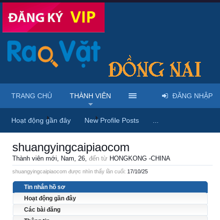
TRANG CHỦ
THÀNH VIÊN
ĐĂNG NHẬP
Trang chủ
Thành viên
shuangyingcaipiaocom
Hoạt động gần đây
New Profile Posts
...
shuangyingcaipiaocom
Thành viên mới
, Nam, 26,
đến từ
HONGKONG -CHINA
shuangyingcaipiaocom được nhìn thấy lần cuối:
17/10/25
Tin nhắn hồ sơ
Hoạt động gần đây
Các bài đăng