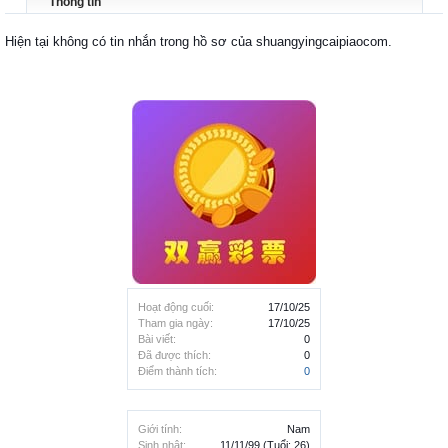
Thông tin
Hiện tại không có tin nhắn trong hồ sơ của shuangyingcaipiaocom.
Hoạt động cuối:
17/10/25
Tham gia ngày:
17/10/25
Bài viết:
0
Đã được thích:
0
Điểm thành tích:
0
Giới tính:
Nam
Sinh nhật:
11/11/99
(Tuổi: 26)