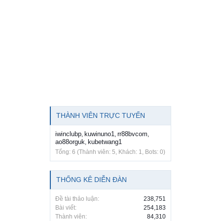
THÀNH VIÊN TRỰC TUYẾN
iwinclubp
kuwinuno1
rr88bvcom
,
,
,
ao88orguk
kubetwang1
,
Tổng: 6 (Thành viên: 5, Khách: 1, Bots: 0)
THỐNG KÊ DIỄN ĐÀN
Đề tài thảo luận:
238,751
Bài viết:
254,183
Thành viên:
84,310