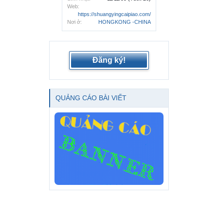
Web:
https://shuangyingcaipiao.com/
Nơi ở:
HONGKONG -CHINA
Đăng ký!
QUẢNG CÁO BÀI VIẾT