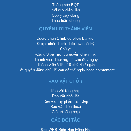
Thông báo BQT
Nội quy diễn đàn
Góp ý xây dựng
Thảo luận chung
QUYỀN LỢI THÀNH VIÊN
Được chèn 1 link dofollow bài viết
Được chèn 1 link dofollow chữ ký
Chú ý:
-Đăng 3 bài mới có quyền chèn link
-Thành viên Thường - 1 chủ đề / ngày
-Thành viên VIP - 10 chủ đề / ngày
-Hết quyền đăng chủ để vẫn có thể reply hoặc commment
RAO VẶT CHÚ Ý
Rao vặt tổng hợp
Rao vặt nhà đất
Rao vặt mỹ phẩm làm đẹp
Rao vặt điện thoại
Giải trí tổng hợp
CÁC ĐỐI TÁC
Seo WEB Biên Hòa Đồng Nai