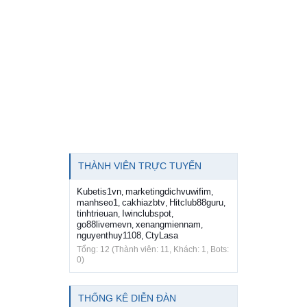
THÀNH VIÊN TRỰC TUYẾN
Kubetis1vn
marketingdichvuwifim
,
,
manhseo1
cakhiazbtv
Hitclub88guru
,
,
,
tinhtrieuan
Iwinclubspot
,
,
go88livemevn
xenangmiennam
,
,
nguyenthuy1108
CtyLasa
,
Tổng: 12 (Thành viên: 11, Khách: 1, Bots:
0)
THỐNG KÊ DIỄN ĐÀN