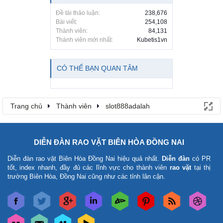
Đề tài thảo luận:
238,676
Bài viết:
254,108
Thành viên:
84,131
Thành viên mới nhất:
Kubetis1vn
CÓ THỂ BẠN QUAN TÂM
Trang chủ
Thành viên
slot888adalah
DIỄN ĐÀN RAO VẶT BIÊN HÒA ĐỒNG NAI
Diễn đàn rao vặt Biên Hòa Đồng Nai
hiệu quả nhất.
Diễn đàn
có PR
tốt, index nhanh, đầy đủ các lĩnh vực cho thành viên
rao vặt
tại thị
trường Biên Hòa, Đồng Nai cũng như các tỉnh lân cận.