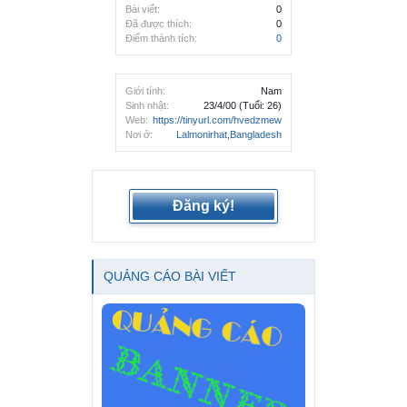
Bài viết:
0
Đã được thích:
0
Điểm thành tích:
0
Giới tính:
Nam
Sinh nhật:
23/4/00
(Tuổi: 26)
Web:
https://tinyurl.com/hvedzmew
Nơi ở:
Lalmonirhat,Bangladesh
Đăng ký!
QUẢNG CÁO BÀI VIẾT