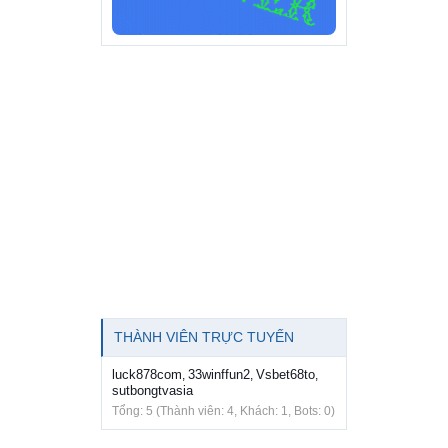
THÀNH VIÊN TRỰC TUYẾN
luck878com
33winffun2
Vsbet68to
,
,
,
sutbongtvasia
Tổng: 5 (Thành viên: 4, Khách: 1, Bots: 0)