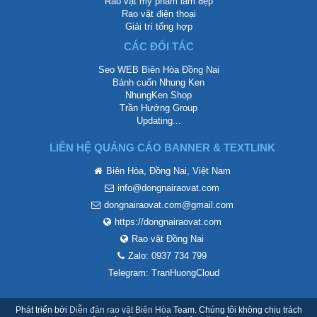
Rao vặt mỹ phẩm làm đẹp
Rao vặt điện thoại
Giải trí tổng hợp
CÁC ĐỐI TÁC
Seo WEB Biên Hòa Đồng Nai
Bánh cuốn Nhung Ken
NhungKen Shop
Trần Hướng Group
Updating...
LIÊN HỆ QUẢNG CÁO BANNER & TEXTLINK
Biên Hòa, Đồng Nai, Việt Nam
info@dongnairaovat.com
dongnairaovat.com@gmail.com
https://dongnairaovat.com
Rao vặt Đồng Nai
Zalo: 0937 734 799
Telegram: TranHuongCloud
Phát triển bởi
Diễn đàn rao vặt Biên Hòa
Team. Chúng tôi không chịu trách