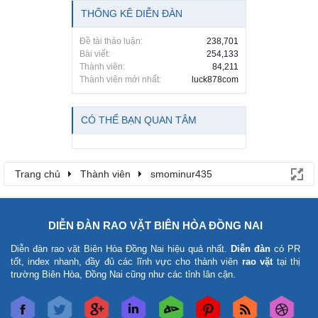
THỐNG KÊ DIỄN ĐÀN
Đề tài thảo luận:
238,701
Bài viết:
254,133
Thành viên:
84,211
Thành viên mới nhất:
luck878com
CÓ THỂ BẠN QUAN TÂM
Trang chủ
Thành viên
smominur435
DIỄN ĐÀN RAO VẶT BIÊN HÒA ĐỒNG NAI
Diễn đàn rao vặt Biên Hòa Đồng Nai
hiệu quả nhất.
Diễn đàn
có PR
tốt, index nhanh, đầy đủ các lĩnh vực cho thành viên
rao vặt
tại thị
trường Biên Hòa, Đồng Nai cũng như các tỉnh lân cận.