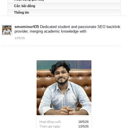
Các bài đăng
Thông tin
smominur435
Dedicated student and passionate SEO backlink
provider, merging academic knowledge with
13/5/26
Hoạt động cuối:
18/5/26
Tham gia ngày:
13/5/26