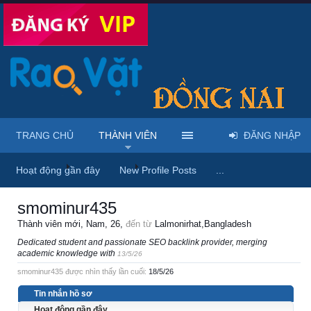
TRANG CHỦ
THÀNH VIÊN
ĐĂNG NHẬP
Trang chủ
Thành viên
smominur435
Hoạt động gần đây
New Profile Posts
...
smominur435
Thành viên mới
, Nam, 26,
đến từ
Lalmonirhat,Bangladesh
Dedicated student and passionate SEO backlink provider, merging
academic knowledge with
13/5/26
smominur435 được nhìn thấy lần cuối:
18/5/26
Tin nhắn hồ sơ
Hoạt động gần đây