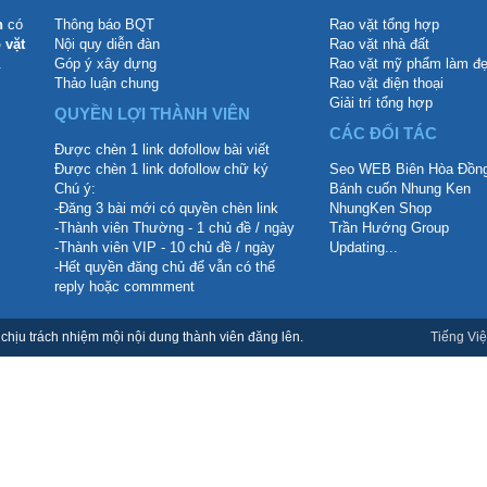
n
có
Thông báo BQT
Rao vặt tổng hợp
 vặt
Nội quy diễn đàn
Rao vặt nhà đất
.
Góp ý xây dựng
Rao vặt mỹ phẩm làm đ
Thảo luận chung
Rao vặt điện thoại
Giải trí tổng hợp
QUYỀN LỢI THÀNH VIÊN
CÁC ĐỐI TÁC
Được chèn 1 link dofollow bài viết
Được chèn 1 link dofollow chữ ký
Seo WEB Biên Hòa Đồng
Chú ý:
Bánh cuốn Nhung Ken
-Đăng 3 bài mới có quyền chèn link
NhungKen Shop
-Thành viên Thường - 1 chủ đề / ngày
Trần Hướng Group
-Thành viên VIP - 10 chủ đề / ngày
Updating...
-Hết quyền đăng chủ để vẫn có thể
reply hoặc commment
hịu trách nhiệm mội nội dung thành viên đăng lên.
Tiếng Việ