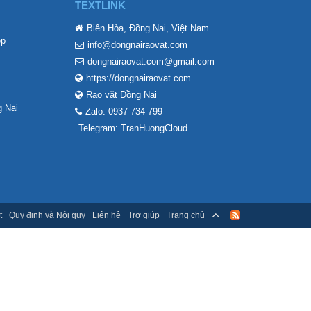
TEXTLINK
Biên Hòa, Đồng Nai, Việt Nam
ẹp
info@dongnairaovat.com
dongnairaovat.com@gmail.com
https://dongnairaovat.com
Rao vặt Đồng Nai
 Nai
Zalo: 0937 734 799
Telegram: TranHuongCloud
t
Quy định và Nội quy
Liên hệ
Trợ giúp
Trang chủ