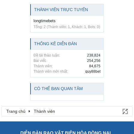
THÀNH VIÊN TRỰC TUYẾN
longtimebets
Tổng: 2 (Thành viên: 1, Khách: 1, Bots: 0)
THỐNG KÊ DIỄN ĐÀN
Đề tài thảo luận:
238,824
Bài viết:
254,256
Thành viên:
84,675
Thành viên mới nhất:
quy88bet
CÓ THỂ BẠN QUAN TÂM
Trang chủ
Thành viên
DIỄN ĐÀN RAO VẶT BIÊN HÒA ĐỒNG NAI