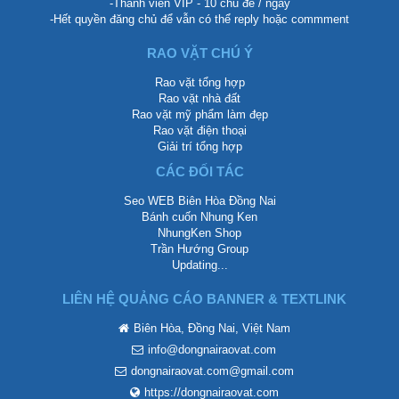
-Thành viên VIP - 10 chủ đề / ngày
-Hết quyền đăng chủ để vẫn có thể reply hoặc commment
RAO VẶT CHÚ Ý
Rao vặt tổng hợp
Rao vặt nhà đất
Rao vặt mỹ phẩm làm đẹp
Rao vặt điện thoại
Giải trí tổng hợp
CÁC ĐỐI TÁC
Seo WEB Biên Hòa Đồng Nai
Bánh cuốn Nhung Ken
NhungKen Shop
Trần Hướng Group
Updating...
LIÊN HỆ QUẢNG CÁO BANNER & TEXTLINK
Biên Hòa, Đồng Nai, Việt Nam
info@dongnairaovat.com
dongnairaovat.com@gmail.com
https://dongnairaovat.com