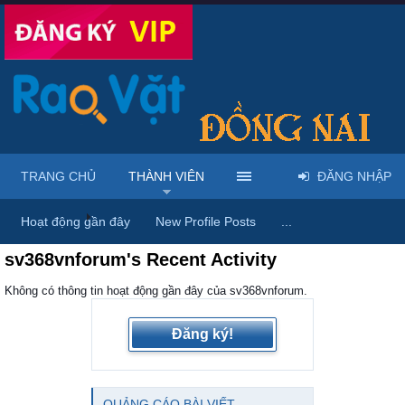
TRANG CHỦ
THÀNH VIÊN
ĐĂNG NHẬP
Trang chủ
Thành viên
Hoạt động gần đây
New Profile Posts
...
sv368vnforum's Recent Activity
Không có thông tin hoạt động gần đây của sv368vnforum.
Đăng ký!
QUẢNG CÁO BÀI VIẾT