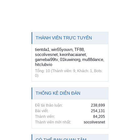
THÀNH VIÊN TRỰC TUYẾN
tientda1
win55youvn
TF88
,
,
,
socolivesnet
keonhacaianet
,
,
gamebai99tv
01kuwinorg
mu88dance
,
,
,
hitclubvio
Tổng: 10 (Thành viên: 9, Khách: 1, Bots:
0)
THỐNG KÊ DIỄN ĐÀN
Đề tài thảo luận:
238,699
Bài viết:
254,131
Thành viên:
84,205
Thành viên mới nhất:
socolivesnet