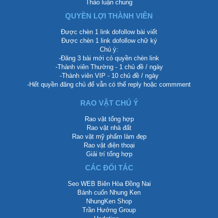
Thảo luận chung
QUYỀN LỢI THÀNH VIÊN
Được chèn 1 link dofollow bài viết
Được chèn 1 link dofollow chữ ký
Chú ý:
-Đăng 3 bài mới có quyền chèn link
-Thành viên Thường - 1 chủ đề / ngày
-Thành viên VIP - 10 chủ đề / ngày
-Hết quyền đăng chủ để vẫn có thể reply hoặc commment
RAO VẶT CHÚ Ý
Rao vặt tổng hợp
Rao vặt nhà đất
Rao vặt mỹ phẩm làm đẹp
Rao vặt điện thoại
Giải trí tổng hợp
CÁC ĐỐI TÁC
Seo WEB Biên Hòa Đồng Nai
Bánh cuốn Nhung Ken
NhungKen Shop
Trần Hướng Group