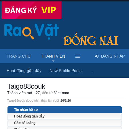
TRANG CHỦ
THÀNH VIÊN
ĐĂNG NHẬP
Trang chủ
Thành viên
Taigo88couk
Hoạt động gần đây
New Profile Posts
...
Taigo88couk
Thành viên mới
, 27,
đến từ
Viet nam
Taigo88couk được nhìn thấy lần cuối:
26/5/26
Tin nhắn hồ sơ
Hoạt động gần đây
Các bài đăng