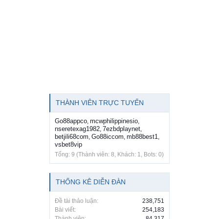
THÀNH VIÊN TRỰC TUYẾN
Go88appco
mcwphilippinesio
,
,
nseretexag1982
7ezbdplaynet
,
,
betjili68com
Go88iccom
mb88best1
,
,
,
vsbet8vip
Tổng: 9 (Thành viên: 8, Khách: 1, Bots: 0)
THỐNG KÊ DIỄN ĐÀN
Đề tài thảo luận:
238,751
Bài viết:
254,183
Thành viên:
84,317