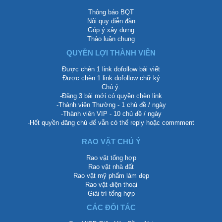
Thông báo BQT
Nội quy diễn đàn
Góp ý xây dựng
Thảo luận chung
QUYỀN LỢI THÀNH VIÊN
Được chèn 1 link dofollow bài viết
Được chèn 1 link dofollow chữ ký
Chú ý:
-Đăng 3 bài mới có quyền chèn link
-Thành viên Thường - 1 chủ đề / ngày
-Thành viên VIP - 10 chủ đề / ngày
-Hết quyền đăng chủ để vẫn có thể reply hoặc commment
RAO VẶT CHÚ Ý
Rao vặt tổng hợp
Rao vặt nhà đất
Rao vặt mỹ phẩm làm đẹp
Rao vặt điện thoại
Giải trí tổng hợp
CÁC ĐỐI TÁC