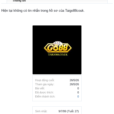
Thông tin
Hiện tại không có tin nhắn trong hồ sơ của Taigo88couk.
Hoạt động cuối:
26/5/26
Tham gia ngày:
26/5/26
Bài viết:
0
Đã được thích:
0
Điểm thành tích:
0
Sinh nhật:
9/7/99
(Tuổi: 27)