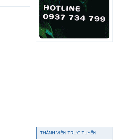
THÀNH VIÊN TRỰC TUYẾN