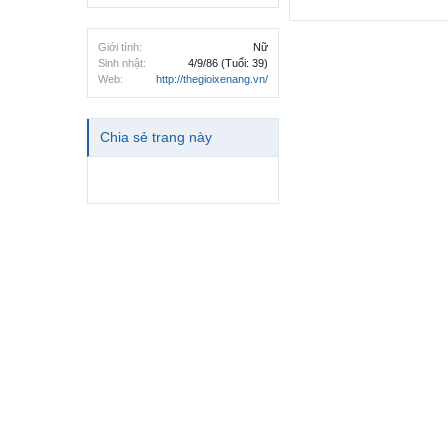
Giới tính:
Nữ
Sinh nhật:
4/9/86
(Tuổi: 39)
Web:
http://thegioixenang.vn/
Chia sẻ trang này