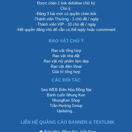
Được chèn 1 link dofollow chữ ký
Chú ý:
-Đăng 3 bài mới có quyền chèn link
-Thành viên Thường - 1 chủ đề / ngày
-Thành viên VIP - 10 chủ đề / ngày
-Hết quyền đăng chủ để vẫn có thể reply hoặc commment
RAO VẶT CHÚ Ý
Rao vặt tổng hợp
Rao vặt nhà đất
Rao vặt mỹ phẩm làm đẹp
Rao vặt điện thoại
Giải trí tổng hợp
CÁC ĐỐI TÁC
Seo WEB Biên Hòa Đồng Nai
Bánh cuốn Nhung Ken
NhungKen Shop
Trần Hướng Group
Updating...
LIÊN HỆ QUẢNG CÁO BANNER & TEXTLINK
Biên Hòa, Đồng Nai, Việt Nam