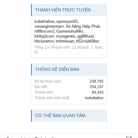
THÀNH VIÊN TRỰC TUYẾN
kubettattoo
uyenuyen01
,
,
xenangmiennam
Xe Nâng Hiệp Phát
,
,
rr88tvcom2
Gamenohu99tv
,
,
kkfbq3com
muoigentis
gg88fund
,
,
,
hitclunetvn
tinhtrieuan
b52club68biz
,
,
Tổng: 13 (Thành viên: 12, Khách: 1, Bots:
0)
THỐNG KÊ DIỄN ĐÀN
Đề tài thảo luận:
238,765
Bài viết:
254,197
Thành viên:
84,343
Thành viên mới nhất:
kubettattoo
CÓ THỂ BẠN QUAN TÂM