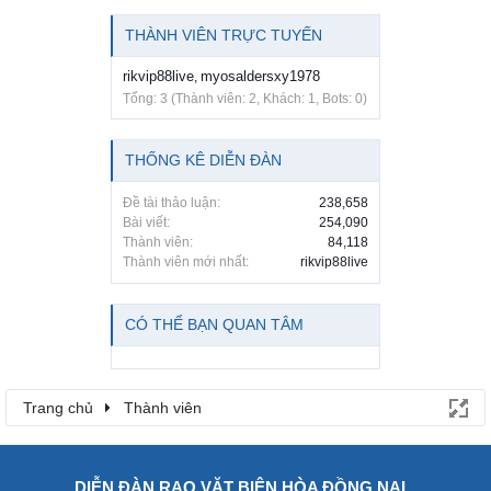
THÀNH VIÊN TRỰC TUYẾN
rikvip88live
myosaldersxy1978
,
Tổng: 3 (Thành viên: 2, Khách: 1, Bots: 0)
THỐNG KÊ DIỄN ĐÀN
Đề tài thảo luận:
238,658
Bài viết:
254,090
Thành viên:
84,118
Thành viên mới nhất:
rikvip88live
CÓ THỂ BẠN QUAN TÂM
Trang chủ
Thành viên
DIỄN ĐÀN RAO VẶT BIÊN HÒA ĐỒNG NAI