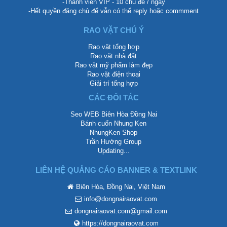
-Thành viên VIP - 10 chủ đề / ngày
-Hết quyền đăng chủ để vẫn có thể reply hoặc commment
RAO VẶT CHÚ Ý
Rao vặt tổng hợp
Rao vặt nhà đất
Rao vặt mỹ phẩm làm đẹp
Rao vặt điện thoại
Giải trí tổng hợp
CÁC ĐỐI TÁC
Seo WEB Biên Hòa Đồng Nai
Bánh cuốn Nhung Ken
NhungKen Shop
Trần Hướng Group
Updating...
LIÊN HỆ QUẢNG CÁO BANNER & TEXTLINK
Biên Hòa, Đồng Nai, Việt Nam
info@dongnairaovat.com
dongnairaovat.com@gmail.com
https://dongnairaovat.com