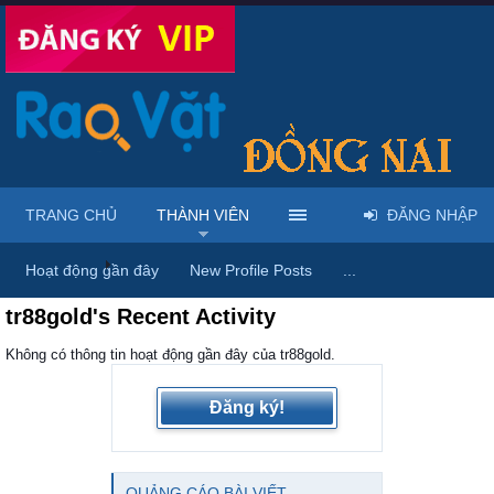
TRANG CHỦ
THÀNH VIÊN
ĐĂNG NHẬP
Trang chủ
Thành viên
Hoạt động gần đây
New Profile Posts
...
tr88gold's Recent Activity
Không có thông tin hoạt động gần đây của tr88gold.
Đăng ký!
QUẢNG CÁO BÀI VIẾT