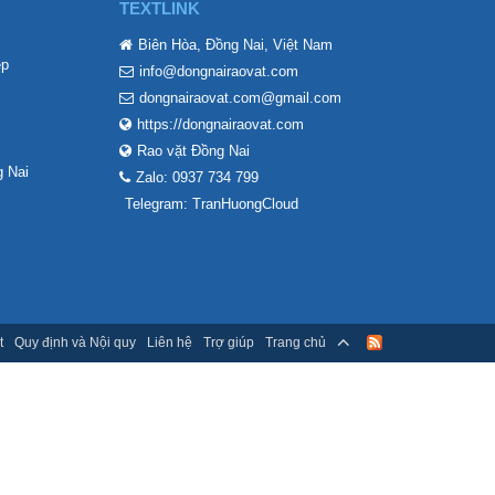
TEXTLINK
Biên Hòa, Đồng Nai, Việt Nam
ẹp
info@dongnairaovat.com
dongnairaovat.com@gmail.com
https://dongnairaovat.com
Rao vặt Đồng Nai
 Nai
Zalo: 0937 734 799
Telegram: TranHuongCloud
t
Quy định và Nội quy
Liên hệ
Trợ giúp
Trang chủ