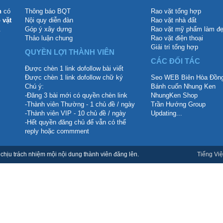
n
có
Thông báo BQT
Rao vặt tổng hợp
 vặt
Nội quy diễn đàn
Rao vặt nhà đất
.
Góp ý xây dựng
Rao vặt mỹ phẩm làm đ
Thảo luận chung
Rao vặt điện thoại
Giải trí tổng hợp
QUYỀN LỢI THÀNH VIÊN
CÁC ĐỐI TÁC
Được chèn 1 link dofollow bài viết
Được chèn 1 link dofollow chữ ký
Seo WEB Biên Hòa Đồng
Chú ý:
Bánh cuốn Nhung Ken
-Đăng 3 bài mới có quyền chèn link
NhungKen Shop
-Thành viên Thường - 1 chủ đề / ngày
Trần Hướng Group
-Thành viên VIP - 10 chủ đề / ngày
Updating...
-Hết quyền đăng chủ để vẫn có thể
reply hoặc commment
hịu trách nhiệm mội nội dung thành viên đăng lên.
Tiếng Việ