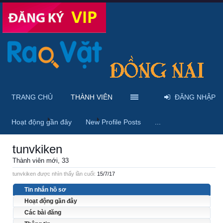
TRANG CHỦ
THÀNH VIÊN
ĐĂNG NHẬP
Trang chủ
Thành viên
tunvkiken
Hoạt động gần đây
New Profile Posts
...
tunvkiken
Thành viên mới
, 33
tunvkiken được nhìn thấy lần cuối:
15/7/17
Tin nhắn hồ sơ
Hoạt động gần đây
Các bài đăng