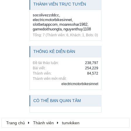
THÀNH VIÊN TRỰC TUYẾN
socolivezzddcc
,
electricmotorbikesinnet
,
slotbetappcom
moaresohar1982
,
,
gamedoithuongta
nguyenthuy1108
,
Tổng: 7 (Thành viên: 6, Khách: 1, Bots: 0)
THỐNG KÊ DIỄN ĐÀN
Đề tài thảo luận:
238,797
Bài viết:
254,229
Thành viên:
84,572
Thành viên mới nhất:
electricmotorbikesinnet
CÓ THỂ BẠN QUAN TÂM
Trang chủ
Thành viên
tunvkiken