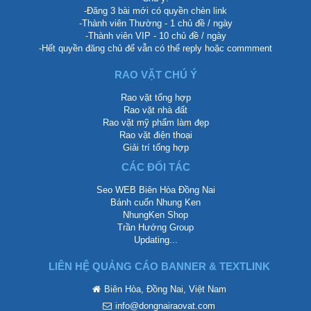
-Đăng 3 bài mới có quyền chèn link
-Thành viên Thường - 1 chủ đề / ngày
-Thành viên VIP - 10 chủ đề / ngày
-Hết quyền đăng chủ để vẫn có thể reply hoặc commment
RAO VẶT CHÚ Ý
Rao vặt tổng hợp
Rao vặt nhà đất
Rao vặt mỹ phẩm làm đẹp
Rao vặt điện thoại
Giải trí tổng hợp
CÁC ĐỐI TÁC
Seo WEB Biên Hòa Đồng Nai
Bánh cuốn Nhung Ken
NhungKen Shop
Trần Hướng Group
Updating...
LIÊN HỆ QUẢNG CÁO BANNER & TEXTLINK
Biên Hòa, Đồng Nai, Việt Nam
info@dongnairaovat.com