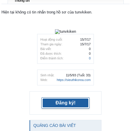
Thông tin
Hiện tại không có tin nhắn trong hồ sơ của tunvkiken.
Hoạt động cuối:
15/7/17
Tham gia ngày:
15/7/17
Bài viết:
0
Đã được thích:
0
Điểm thành tích:
0
Sinh nhật:
11/5/93
(Tuổi: 33)
Web:
https://sieuthikorea.com
Đăng ký!
QUẢNG CÁO BÀI VIẾT