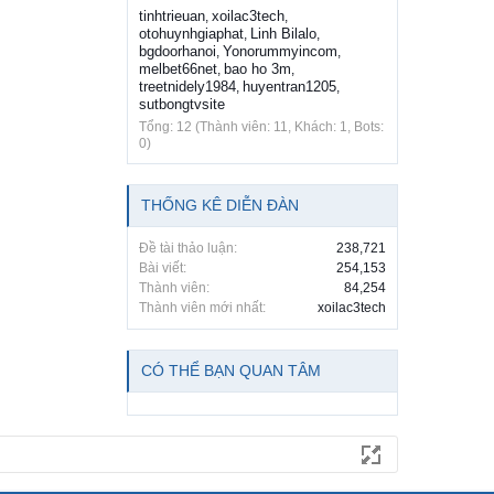
tinhtrieuan
xoilac3tech
,
,
otohuynhgiaphat
Linh Bilalo
,
,
bgdoorhanoi
Yonorummyincom
,
,
melbet66net
bao ho 3m
,
,
treetnidely1984
huyentran1205
,
,
sutbongtvsite
Tổng: 12 (Thành viên: 11, Khách: 1, Bots:
0)
THỐNG KÊ DIỄN ĐÀN
Đề tài thảo luận:
238,721
Bài viết:
254,153
Thành viên:
84,254
Thành viên mới nhất:
xoilac3tech
CÓ THỂ BẠN QUAN TÂM