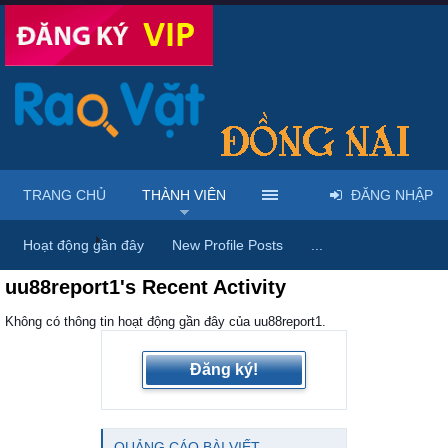
TRANG CHỦ
THÀNH VIÊN
ĐĂNG NHẬP
Trang chủ
Thành viên
Hoạt động gần đây
New Profile Posts
...
uu88report1's Recent Activity
Không có thông tin hoạt động gần đây của uu88report1.
Đăng ký!
QUẢNG CÁO BÀI VIẾT