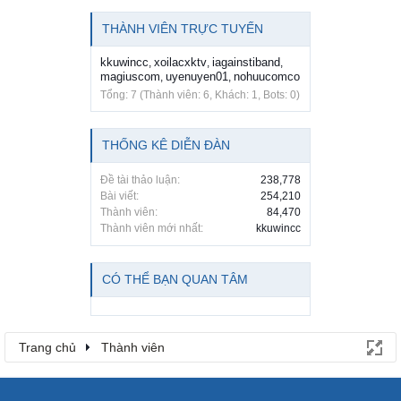
THÀNH VIÊN TRỰC TUYẾN
kkuwincc
xoilacxktv
iagainstiband
,
,
,
magiuscom
uyenuyen01
nohuucomco
,
,
Tổng: 7 (Thành viên: 6, Khách: 1, Bots: 0)
THỐNG KÊ DIỄN ĐÀN
Đề tài thảo luận:
238,778
Bài viết:
254,210
Thành viên:
84,470
Thành viên mới nhất:
kkuwincc
CÓ THỂ BẠN QUAN TÂM
Trang chủ
Thành viên