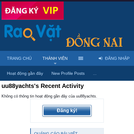
TRANG CHỦ
THÀNH VIÊN
ĐĂNG NHẬP
Trang chủ
Thành viên
Hoạt động gần đây
New Profile Posts
...
uu88yachts's Recent Activity
Không có thông tin hoạt động gần đây của uu88yachts.
Đăng ký!
QUẢNG CÁO BÀI VIẾT