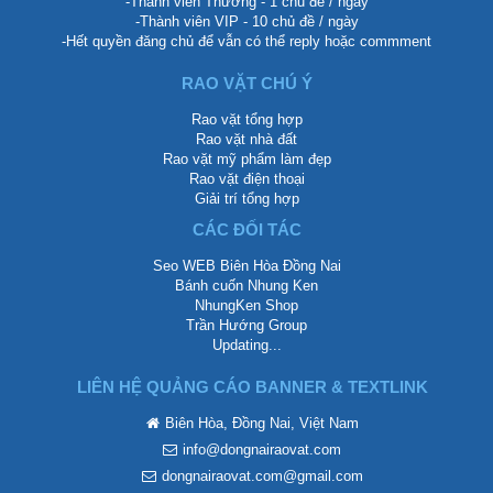
-Thành viên Thường - 1 chủ đề / ngày
-Thành viên VIP - 10 chủ đề / ngày
-Hết quyền đăng chủ để vẫn có thể reply hoặc commment
RAO VẶT CHÚ Ý
Rao vặt tổng hợp
Rao vặt nhà đất
Rao vặt mỹ phẩm làm đẹp
Rao vặt điện thoại
Giải trí tổng hợp
CÁC ĐỐI TÁC
Seo WEB Biên Hòa Đồng Nai
Bánh cuốn Nhung Ken
NhungKen Shop
Trần Hướng Group
Updating...
LIÊN HỆ QUẢNG CÁO BANNER & TEXTLINK
Biên Hòa, Đồng Nai, Việt Nam
info@dongnairaovat.com
dongnairaovat.com@gmail.com