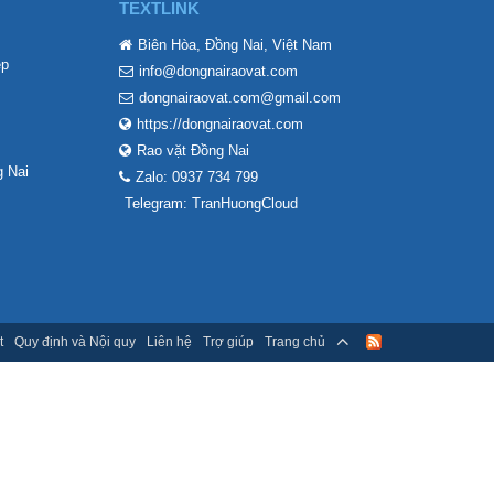
TEXTLINK
Biên Hòa, Đồng Nai, Việt Nam
ẹp
info@dongnairaovat.com
dongnairaovat.com@gmail.com
https://dongnairaovat.com
Rao vặt Đồng Nai
 Nai
Zalo: 0937 734 799
Telegram: TranHuongCloud
t
Quy định và Nội quy
Liên hệ
Trợ giúp
Trang chủ