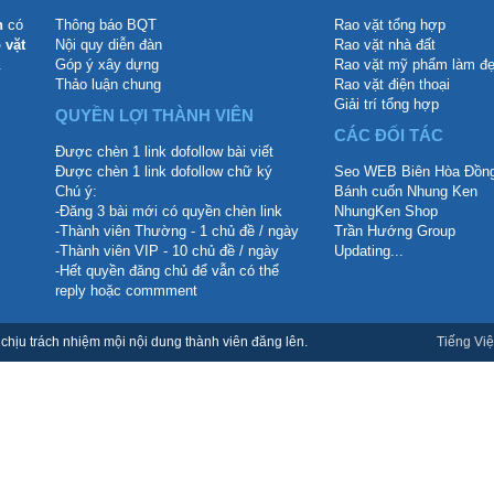
n
có
Thông báo BQT
Rao vặt tổng hợp
 vặt
Nội quy diễn đàn
Rao vặt nhà đất
.
Góp ý xây dựng
Rao vặt mỹ phẩm làm đ
Thảo luận chung
Rao vặt điện thoại
Giải trí tổng hợp
QUYỀN LỢI THÀNH VIÊN
CÁC ĐỐI TÁC
Được chèn 1 link dofollow bài viết
Được chèn 1 link dofollow chữ ký
Seo WEB Biên Hòa Đồng
Chú ý:
Bánh cuốn Nhung Ken
-Đăng 3 bài mới có quyền chèn link
NhungKen Shop
-Thành viên Thường - 1 chủ đề / ngày
Trần Hướng Group
-Thành viên VIP - 10 chủ đề / ngày
Updating...
-Hết quyền đăng chủ để vẫn có thể
reply hoặc commment
hịu trách nhiệm mội nội dung thành viên đăng lên.
Tiếng Việ