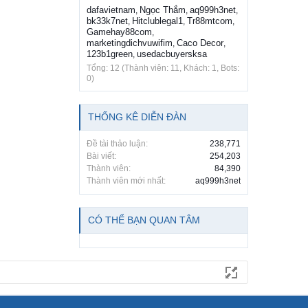
dafavietnam
Ngọc Thắm
aq999h3net
,
,
,
bk33k7net
Hitclublegal1
Tr88mtcom
,
,
,
Gamehay88com
,
marketingdichvuwifim
Caco Decor
,
,
123b1green
usedacbuyersksa
,
Tổng: 12 (Thành viên: 11, Khách: 1, Bots:
0)
THỐNG KÊ DIỄN ĐÀN
Đề tài thảo luận:
238,771
Bài viết:
254,203
Thành viên:
84,390
Thành viên mới nhất:
aq999h3net
CÓ THỂ BẠN QUAN TÂM