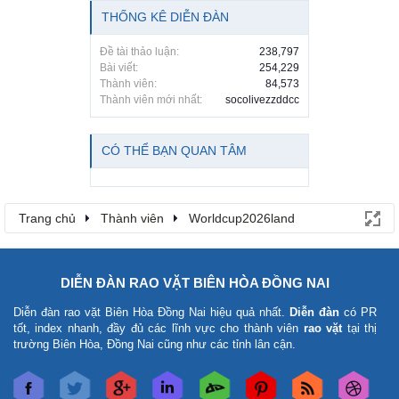
THỐNG KÊ DIỄN ĐÀN
Đề tài thảo luận:
238,797
Bài viết:
254,229
Thành viên:
84,573
Thành viên mới nhất:
socolivezzddcc
CÓ THỂ BẠN QUAN TÂM
Trang chủ
Thành viên
Worldcup2026land
DIỄN ĐÀN RAO VẶT BIÊN HÒA ĐỒNG NAI
Diễn đàn rao vặt Biên Hòa Đồng Nai
hiệu quả nhất.
Diễn đàn
có PR
tốt, index nhanh, đầy đủ các lĩnh vực cho thành viên
rao vặt
tại thị
trường Biên Hòa, Đồng Nai cũng như các tỉnh lân cận.