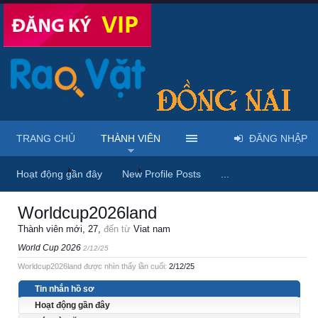
TRANG CHỦ
THÀNH VIÊN
ĐĂNG NHẬP
Trang chủ
Thành viên
Worldcup2026land
Hoạt động gần đây
New Profile Posts
...
Worldcup2026land
Thành viên mới
, 27,
đến từ
Viat nam
World Cup 2026
2/12/25
Worldcup2026land được nhìn thấy lần cuối:
2/12/25
Tin nhắn hồ sơ
Hoạt động gần đây