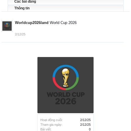
Các bài đăng
Thông tin
Worldcup2026land
World Cup 2026
2/12/25
Hoạt động cuối:
2/12/25
Tham gia ngày:
2/12/25
Bài viết:
0