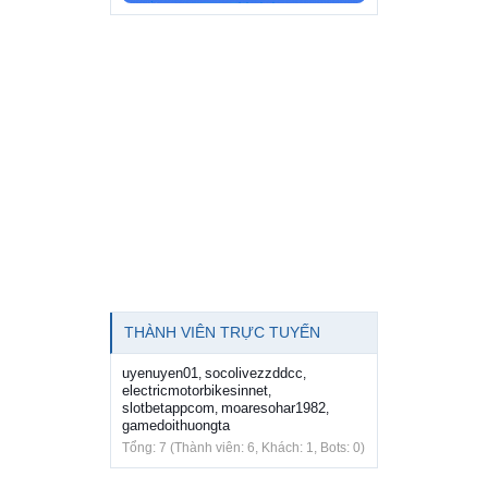
THÀNH VIÊN TRỰC TUYẾN
uyenuyen01
socolivezzddcc
,
,
electricmotorbikesinnet
,
slotbetappcom
moaresohar1982
,
,
gamedoithuongta
Tổng: 7 (Thành viên: 6, Khách: 1, Bots: 0)