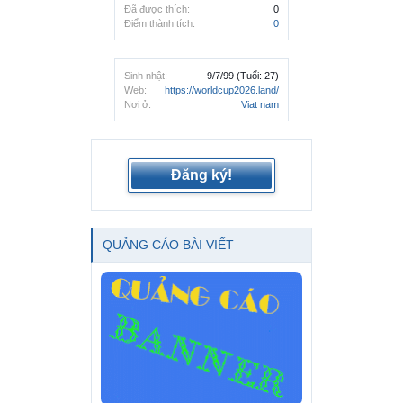
Đã được thích:
0
Điểm thành tích:
0
Sinh nhật:
9/7/99
(Tuổi: 27)
Web:
https://worldcup2026.land/
Nơi ở:
Viat nam
Đăng ký!
QUẢNG CÁO BÀI VIẾT