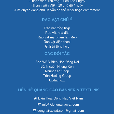
-Thành viên Thường - 1 chủ đề / ngày
-Thành viên VIP - 10 chủ đề / ngày
-Hết quyền đăng chủ để vẫn có thể reply hoặc commment
RAO VẶT CHÚ Ý
Rao vặt tổng hợp
Rao vặt nhà đất
Rao vặt mỹ phẩm làm đẹp
Rao vặt điện thoại
Giải trí tổng hợp
CÁC ĐỐI TÁC
Seo WEB Biên Hòa Đồng Nai
Bánh cuốn Nhung Ken
NhungKen Shop
Trần Hướng Group
Updating...
LIÊN HỆ QUẢNG CÁO BANNER & TEXTLINK
Biên Hòa, Đồng Nai, Việt Nam
info@dongnairaovat.com
dongnairaovat.com@gmail.com