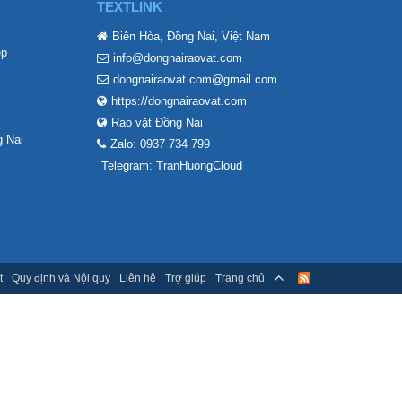
TEXTLINK
Biên Hòa, Đồng Nai, Việt Nam
ẹp
info@dongnairaovat.com
dongnairaovat.com@gmail.com
https://dongnairaovat.com
Rao vặt Đồng Nai
 Nai
Zalo: 0937 734 799
Telegram: TranHuongCloud
t
Quy định và Nội quy
Liên hệ
Trợ giúp
Trang chủ