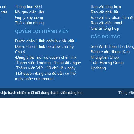
n
có
Thông báo BQT
Rao vặt tổng hợp
 vặt
Nội quy diễn đàn
Rao vặt nhà đất
.
Góp ý xây dựng
Rao vặt mỹ phẩm làm đ
Thảo luận chung
Rao vặt điện thoại
Giải trí tổng hợp
QUYỀN LỢI THÀNH VIÊN
CÁC ĐỐI TÁC
Được chèn 1 link dofollow bài viết
Được chèn 1 link dofollow chữ ký
Seo WEB Biên Hòa Đồng
Chú ý:
Bánh cuốn Nhung Ken
-Đăng 3 bài mới có quyền chèn link
NhungKen Shop
-Thành viên Thường - 1 chủ đề / ngày
Trần Hướng Group
-Thành viên VIP - 10 chủ đề / ngày
Updating...
-Hết quyền đăng chủ để vẫn có thể
reply hoặc commment
hịu trách nhiệm mội nội dung thành viên đăng lên.
Tiếng Việ