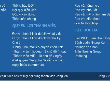
n
có
Thông báo BQT
Rao vặt tổng hợp
 vặt
Nội quy diễn đàn
Rao vặt nhà đất
.
Góp ý xây dựng
Rao vặt mỹ phẩm làm đ
Thảo luận chung
Rao vặt điện thoại
Giải trí tổng hợp
QUYỀN LỢI THÀNH VIÊN
CÁC ĐỐI TÁC
Được chèn 1 link dofollow bài viết
Được chèn 1 link dofollow chữ ký
Seo WEB Biên Hòa Đồng
Chú ý:
Bánh cuốn Nhung Ken
-Đăng 3 bài mới có quyền chèn link
NhungKen Shop
-Thành viên Thường - 1 chủ đề / ngày
Trần Hướng Group
-Thành viên VIP - 10 chủ đề / ngày
Updating...
-Hết quyền đăng chủ để vẫn có thể
reply hoặc commment
hịu trách nhiệm mội nội dung thành viên đăng lên.
Tiếng Việ