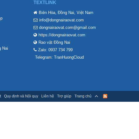
TEXTLINK
Biên Hòa, Đồng Nai, Việt Nam
ẹp
info@dongnairaovat.com
dongnairaovat.com@gmail.com
https://dongnairaovat.com
Rao vặt Đồng Nai
 Nai
Zalo: 0937 734 799
Telegram: TranHuongCloud
t
Quy định và Nội quy
Liên hệ
Trợ giúp
Trang chủ