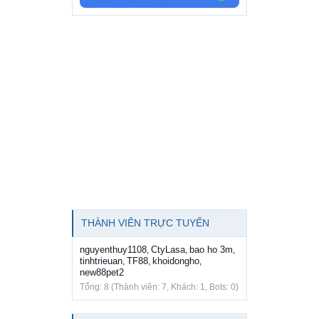
THÀNH VIÊN TRỰC TUYẾN
nguyenthuy1108
CtyLasa
bao ho 3m
,
,
,
tinhtrieuan
TF88
khoidongho
,
,
,
new88pet2
Tổng: 8 (Thành viên: 7, Khách: 1, Bots: 0)