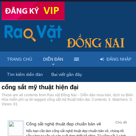
TRANG CHỦ
DIỄN ĐÀN
ĐĂNG NHẬP
Trang chủ
Diễn đàn
Tags
Tìm kiếm diễn đàn
Bài viết gần đây
cổng sắt mỹ thuật hiện đại
These are all contents from Rao vặt Đồng Nai – Diễn đàn mua bán, dịch vụ Biên
Hòa miễn phí uy tín tagged cổng sắt mỹ thuật hiện đại. Contents: 4. Watchers: 0.
Views: 81.
Chủ đề
Cổng sắt nghệ thuật đẹp chuẩn bản vẽ
Nếu bạn cần làm cổng sắt nghệ thuật đẹp chuẩn bản vẽ, chúng tôi
sẵn sàng tư vấn và sản xuất theo thiết kế riêng. Từ cổng sắt 2 cánh