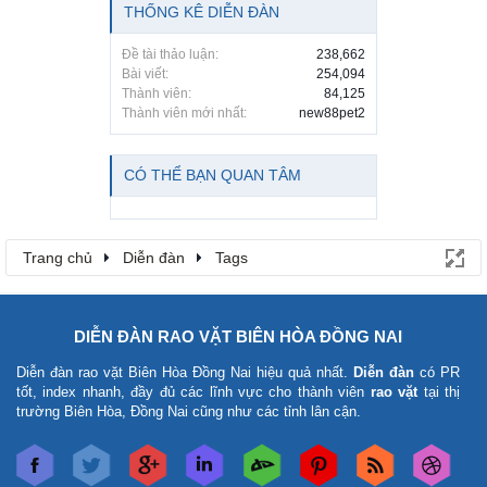
THỐNG KÊ DIỄN ĐÀN
Đề tài thảo luận:
238,662
Bài viết:
254,094
Thành viên:
84,125
Thành viên mới nhất:
new88pet2
CÓ THỂ BẠN QUAN TÂM
Trang chủ
Diễn đàn
Tags
DIỄN ĐÀN RAO VẶT BIÊN HÒA ĐỒNG NAI
Diễn đàn rao vặt Biên Hòa Đồng Nai
hiệu quả nhất.
Diễn đàn
có PR
tốt, index nhanh, đầy đủ các lĩnh vực cho thành viên
rao vặt
tại thị
trường Biên Hòa, Đồng Nai cũng như các tỉnh lân cận.