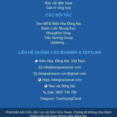
Rao vặt điện thoại
Giải trí tổng hợp
CÁC ĐỐI TÁC
Seo WEB Biên Hòa Đồng Nai
Bánh cuốn Nhung Ken
NhungKen Shop
Trần Hướng Group
Updating...
LIÊN HỆ QUẢNG CÁO BANNER & TEXTLINK
Biên Hòa, Đồng Nai, Việt Nam
info@dongnairaovat.com
dongnairaovat.com@gmail.com
https://dongnairaovat.com
Rao vặt Đồng Nai
Zalo: 0937 734 799
Telegram: TranHuongCloud
Phát triển bởi
Diễn đàn rao vặt Biên Hòa
Team. Chúng tôi không chịu trách
nhiệm mội nội dung thành viên đăng lên.