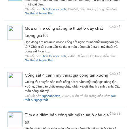
mỹ thuật đến...
Chủ đề bởi:
Đinh thị ngọc anh
,
12/4/26
, 0 lần trả lời, trong diễn đàn:
Nội thất & Ngoại thất
Chủ đề
Mua online cổng sắt nghệ thuật ở đây chất
lượng giá tốt
Bạn đang tìm nơi mua online cổng sắt nghệ thuật chất lượng với giá
tốt? Chúng tôi cung cấp đa dạng mẫu cổng sắt 2 cánh mỹ thuật và
cổng sắt 4 cánh...
Chủ đề bởi:
Đinh thị ngọc anh
,
2/4/26
, 0 lần trả lời, trong diễn đàn:
Nội thất & Ngoại thất
Chủ đề
Cổng sắt 4 cánh mỹ thuật gia công tận xưởng
Chúng tôi chuyên sản xuất cổng sắt 4 cánh mỹ thuật gia công tận
xưởng, đảm bảo chất lượng chắc chắn và giá thành cạnh tranh. Các
mẫu cổng sắt mỹ...
Chủ đề bởi:
Ngocanhdinh
,
2/4/26
, 0 lần trả lời, trong diễn đàn:
Nội
thất & Ngoại thất
Chủ đề
Tìm địa điểm bán cổng sắt mỹ thuật ở đâu giá
tốt
Nhiều khách hàng thắc mắc nên mua cổng sắt mỹ thuật ở đâu để