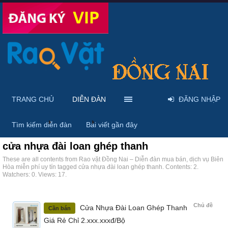
TRANG CHỦ
DIỄN ĐÀN
ĐĂNG NHẬP
Trang chủ
Diễn đàn
Tags
Tìm kiếm diễn đàn
Bài viết gần đây
cửa nhựa đài loan ghép thanh
These are all contents from Rao vặt Đồng Nai – Diễn đàn mua bán, dịch vụ Biên
Hòa miễn phí uy tín tagged cửa nhựa đài loan ghép thanh. Contents: 2.
Watchers: 0. Views: 17.
Chủ đề
Cửa Nhựa Đài Loan Ghép Thanh
Cần bán
Giá Rẻ Chỉ 2.xxx.xxxđ/Bộ