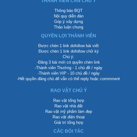
THÀNH VIÊN CẦN CHÚ Ý
Thông báo BQT
Nội quy diễn đàn
Góp ý xây dựng
Thảo luận chung
QUYỀN LỢI THÀNH VIÊN
Được chèn 1 link dofollow bài viết
Được chèn 1 link dofollow chữ ký
Chú ý:
-Đăng 3 bài mới có quyền chèn link
-Thành viên Thường - 1 chủ đề / ngày
-Thành viên VIP - 10 chủ đề / ngày
-Hết quyền đăng chủ để vẫn có thể reply hoặc commment
RAO VẶT CHÚ Ý
Rao vặt tổng hợp
Rao vặt nhà đất
Rao vặt mỹ phẩm làm đẹp
Rao vặt điện thoại
Giải trí tổng hợp
CÁC ĐỐI TÁC