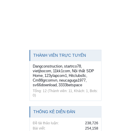
THÀNH VIÊN TRỰC TUYẾN
Dangconstruction
startrco78
,
,
vietjbocom
11kk1com
Nội thất SDP
,
,
Home
123ylapcom1
Hitclubsllc
,
,
,
Cm88grcomvn
neucaguga1977
,
,
sv66download
3333betspace
,
Tổng: 12 (Thành viên: 11, Khách: 1, Bots:
0)
THỐNG KÊ DIỄN ĐÀN
Đề tài thảo luận:
238,726
Bài viết:
254,158