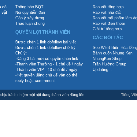
n
có
Thông báo BQT
Rao vặt tổng hợp
 vặt
Nội quy diễn đàn
Rao vặt nhà đất
.
Góp ý xây dựng
Rao vặt mỹ phẩm làm đ
Thảo luận chung
Rao vặt điện thoại
Giải trí tổng hợp
QUYỀN LỢI THÀNH VIÊN
CÁC ĐỐI TÁC
Được chèn 1 link dofollow bài viết
Được chèn 1 link dofollow chữ ký
Seo WEB Biên Hòa Đồng
Chú ý:
Bánh cuốn Nhung Ken
-Đăng 3 bài mới có quyền chèn link
NhungKen Shop
-Thành viên Thường - 1 chủ đề / ngày
Trần Hướng Group
-Thành viên VIP - 10 chủ đề / ngày
Updating...
-Hết quyền đăng chủ để vẫn có thể
reply hoặc commment
hịu trách nhiệm mội nội dung thành viên đăng lên.
Tiếng Việ