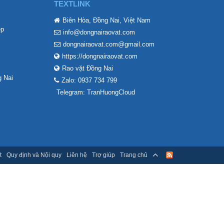
TEXTLINK
Biên Hòa, Đồng Nai, Việt Nam
ẹp
info@dongnairaovat.com
dongnairaovat.com@gmail.com
https://dongnairaovat.com
Rao vặt Đồng Nai
 Nai
Zalo: 0937 734 799
Telegram: TranHuongCloud
t
Quy định và Nội quy
Liên hệ
Trợ giúp
Trang chủ