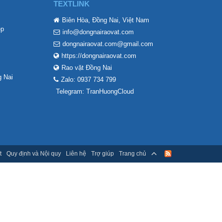
TEXTLINK
Biên Hòa, Đồng Nai, Việt Nam
ẹp
info@dongnairaovat.com
dongnairaovat.com@gmail.com
https://dongnairaovat.com
Rao vặt Đồng Nai
 Nai
Zalo: 0937 734 799
Telegram: TranHuongCloud
t
Quy định và Nội quy
Liên hệ
Trợ giúp
Trang chủ