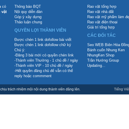
n
có
Thông báo BQT
Rao vặt tổng hợp
 vặt
Nội quy diễn đàn
Rao vặt nhà đất
.
Góp ý xây dựng
Rao vặt mỹ phẩm làm đ
Thảo luận chung
Rao vặt điện thoại
Giải trí tổng hợp
QUYỀN LỢI THÀNH VIÊN
CÁC ĐỐI TÁC
Được chèn 1 link dofollow bài viết
Được chèn 1 link dofollow chữ ký
Seo WEB Biên Hòa Đồng
Chú ý:
Bánh cuốn Nhung Ken
-Đăng 3 bài mới có quyền chèn link
NhungKen Shop
-Thành viên Thường - 1 chủ đề / ngày
Trần Hướng Group
-Thành viên VIP - 10 chủ đề / ngày
Updating...
-Hết quyền đăng chủ để vẫn có thể
reply hoặc commment
hịu trách nhiệm mội nội dung thành viên đăng lên.
Tiếng Việ