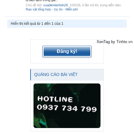
bị điện lạnh trong gia...
Chủ đề bởi:
suadienlanhdn26
,
10/5/26
, 0 lần trả lời, trong diễn đàn:
Rao vặt tổng hợp - Uy tín - Miễn phí
Hiển thị kết quả từ 1 đến 1 của 1
XenTag by
Tinhte.vn
Đăng ký!
QUẢNG CÁO BÀI VIẾT