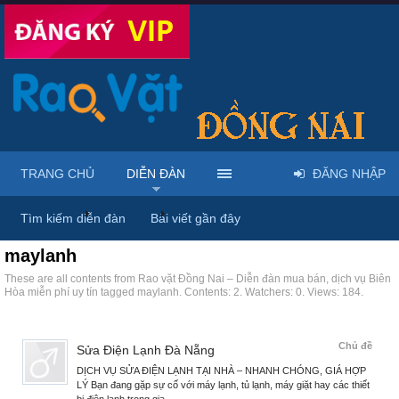
TRANG CHỦ
DIỄN ĐÀN
ĐĂNG NHẬP
Trang chủ
Diễn đàn
Tags
Tìm kiếm diễn đàn
Bài viết gần đây
maylanh
These are all contents from Rao vặt Đồng Nai – Diễn đàn mua bán, dịch vụ Biên
Hòa miễn phí uy tín tagged maylanh. Contents: 2. Watchers: 0. Views: 184.
Chủ đề
Sửa Điện Lạnh Đà Nẵng
DỊCH VỤ SỬA ĐIỆN LẠNH TẠI NHÀ – NHANH CHÓNG, GIÁ HỢP
LÝ Bạn đang gặp sự cố với máy lạnh, tủ lạnh, máy giặt hay các thiết