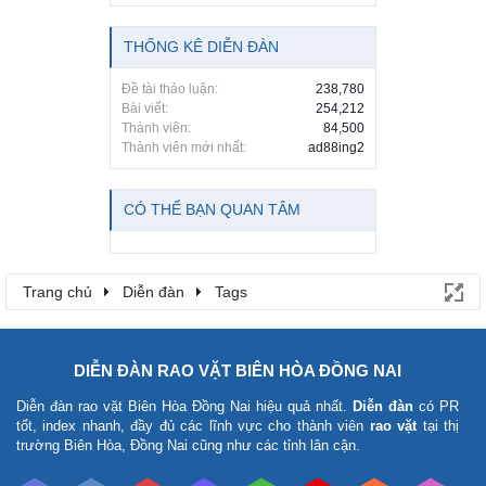
THỐNG KÊ DIỄN ĐÀN
Đề tài thảo luận:
238,780
Bài viết:
254,212
Thành viên:
84,500
Thành viên mới nhất:
ad88ing2
CÓ THỂ BẠN QUAN TÂM
Trang chủ
Diễn đàn
Tags
DIỄN ĐÀN RAO VẶT BIÊN HÒA ĐỒNG NAI
Diễn đàn rao vặt Biên Hòa Đồng Nai
hiệu quả nhất.
Diễn đàn
có PR
tốt, index nhanh, đầy đủ các lĩnh vực cho thành viên
rao vặt
tại thị
trường Biên Hòa, Đồng Nai cũng như các tỉnh lân cận.