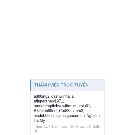
THÀNH VIÊN TRỰC TUYẾN
ad88ing2
cashwinitalia
,
,
aflupershaw1971
,
marketingdichvuwifim
miumiu01
,
,
B52club68onl
Cm88cncom3
,
,
hitclub68onl
qishuiguocomcn
Nghiêm
,
,
Hà My
Tổng: 11 (Thành viên: 10, Khách: 1, Bots:
0)