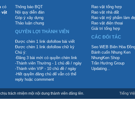
n
có
Thông báo BQT
Rao vặt tổng hợp
 vặt
Nội quy diễn đàn
Rao vặt nhà đất
.
Góp ý xây dựng
Rao vặt mỹ phẩm làm đ
Thảo luận chung
Rao vặt điện thoại
Giải trí tổng hợp
QUYỀN LỢI THÀNH VIÊN
CÁC ĐỐI TÁC
Được chèn 1 link dofollow bài viết
Được chèn 1 link dofollow chữ ký
Seo WEB Biên Hòa Đồng
Chú ý:
Bánh cuốn Nhung Ken
-Đăng 3 bài mới có quyền chèn link
NhungKen Shop
-Thành viên Thường - 1 chủ đề / ngày
Trần Hướng Group
-Thành viên VIP - 10 chủ đề / ngày
Updating...
-Hết quyền đăng chủ để vẫn có thể
reply hoặc commment
hịu trách nhiệm mội nội dung thành viên đăng lên.
Tiếng Việ