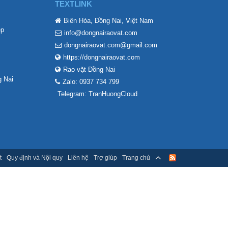
TEXTLINK
Biên Hòa, Đồng Nai, Việt Nam
ẹp
info@dongnairaovat.com
dongnairaovat.com@gmail.com
https://dongnairaovat.com
Rao vặt Đồng Nai
 Nai
Zalo: 0937 734 799
Telegram: TranHuongCloud
t
Quy định và Nội quy
Liên hệ
Trợ giúp
Trang chủ