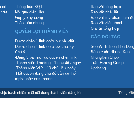
n
có
Thông báo BQT
Rao vặt tổng hợp
 vặt
Nội quy diễn đàn
Rao vặt nhà đất
.
Góp ý xây dựng
Rao vặt mỹ phẩm làm đ
Thảo luận chung
Rao vặt điện thoại
Giải trí tổng hợp
QUYỀN LỢI THÀNH VIÊN
CÁC ĐỐI TÁC
Được chèn 1 link dofollow bài viết
Được chèn 1 link dofollow chữ ký
Seo WEB Biên Hòa Đồng
Chú ý:
Bánh cuốn Nhung Ken
-Đăng 3 bài mới có quyền chèn link
NhungKen Shop
-Thành viên Thường - 1 chủ đề / ngày
Trần Hướng Group
-Thành viên VIP - 10 chủ đề / ngày
Updating...
-Hết quyền đăng chủ để vẫn có thể
reply hoặc commment
hịu trách nhiệm mội nội dung thành viên đăng lên.
Tiếng Việ