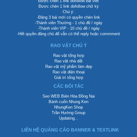
Được chèn 1 link dofollow bài viết
Được chèn 1 link dofollow chữ ký
Chú ý:
-Đăng 3 bài mới có quyền chèn link
-Thành viên Thường - 1 chủ đề / ngày
-Thành viên VIP - 10 chủ đề / ngày
-Hết quyền đăng chủ để vẫn có thể reply hoặc commment
RAO VẶT CHÚ Ý
Rao vặt tổng hợp
Rao vặt nhà đất
Rao vặt mỹ phẩm làm đẹp
Rao vặt điện thoại
Giải trí tổng hợp
CÁC ĐỐI TÁC
Seo WEB Biên Hòa Đồng Nai
Bánh cuốn Nhung Ken
NhungKen Shop
Trần Hướng Group
Updating...
LIÊN HỆ QUẢNG CÁO BANNER & TEXTLINK