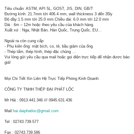
Tiêu chuẩn: ASTM, API 5L, GOST, JIS, DIN, GB/T
Đường kính: 21.7mm tới 406.4 mm, wall thickness 3 đến 35ly
Độ dầy:1.5 mm tới 25.0 mm.Chiều dài: 6.0 mm tới 12.0 mm
Dài : 6m – 12m hoặc theo yêu cầu của khách hàng.
Xuất xứ : Nga, Nhật Bản, Hàn Quốc, Trung Quốc, EU…
Ngoài ra còn cung cấp:
- Phụ kiên ống: mặt bích, co, tê, bầu giảm của ống
- Thép tấm, thép hình, thép đặc chủng …
Vui lòng gửi yêu cầu qua mail hoặc gọi điện trực tiếp để nhận được báo
giá!
Mọi Chi Tiết Xin Liên Hệ Trực Tiếp Phòng Kinh Doanh:
CÔNG TY TNHH THÉP ĐẠI PHÁT LỘC
Mr Hải : 0913.441.346 /// 0945.631.436
Mail:
hai.daiphatloc@gmail.com
Tel : 02743.739.577
Fax : 02743.739.586