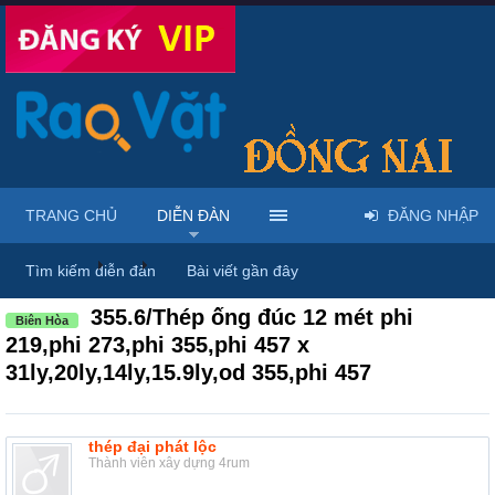
TRANG CHỦ
DIỄN ĐÀN
ĐĂNG NHẬP
Diễn đàn
...
Thiết bị điện & linh phụ kiện
Tìm kiếm diễn đàn
Bài viết gần đây
355.6/Thép ống đúc 12 mét phi
Biên Hòa
219,phi 273,phi 355,phi 457 x
31ly,20ly,14ly,15.9ly,od 355,phi 457
thép đại phát lộc
Thành viên xây dựng 4rum