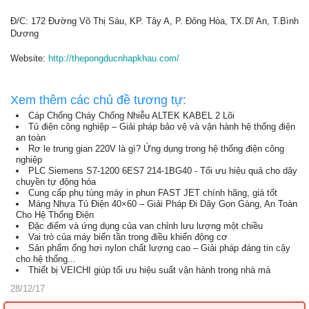
Đ/C: 172 Đường Võ Thị Sáu, KP. Tây A, P. Đông Hòa, TX.Dĩ An, T.Bình
Dương
Website:
http://thepongducnhapkhau.com/
Xem thêm các chủ đề tương tự:
Cáp Chống Cháy Chống Nhiễu ALTEK KABEL 2 Lõi
Tủ điện công nghiệp – Giải pháp bảo vệ và vận hành hệ thống điện
an toàn
Rơ le trung gian 220V là gì? Ứng dụng trong hệ thống điện công
nghiệp
PLC Siemens S7-1200 6ES7 214-1BG40 - Tối ưu hiệu quả cho dây
chuyền tự động hóa
Cung cấp phụ tùng máy in phun FAST JET chính hãng, giá tốt
Máng Nhựa Tủ Điện 40×60 – Giải Pháp Đi Dây Gọn Gàng, An Toàn
Cho Hệ Thống Điện
Đặc điểm và ứng dụng của van chỉnh lưu lượng một chiều
Vai trò của máy biến tần trong điều khiển động cơ
Sản phẩm ống hơi nylon chất lượng cao – Giải pháp đáng tin cậy
cho hệ thống...
Thiết bị VEICHI giúp tối ưu hiệu suất vận hành trong nhà má
28/12/17