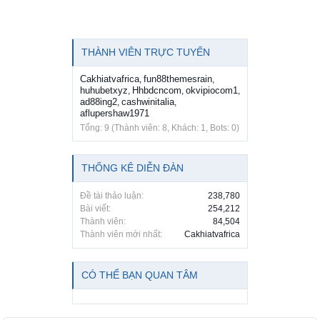
THÀNH VIÊN TRỰC TUYẾN
Cakhiatvafrica
fun88themesrain
,
,
huhubetxyz
Hhbdcncom
okvipiocom1
,
,
,
ad88ing2
cashwinitalia
,
,
aflupershaw1971
Tổng: 9 (Thành viên: 8, Khách: 1, Bots: 0)
THỐNG KÊ DIỄN ĐÀN
Đề tài thảo luận:
238,780
Bài viết:
254,212
Thành viên:
84,504
Thành viên mới nhất:
Cakhiatvafrica
CÓ THỂ BẠN QUAN TÂM