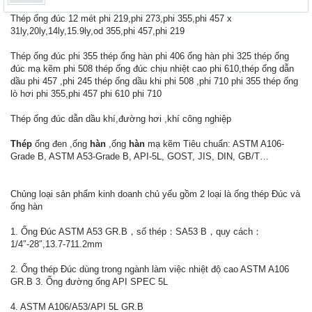
Thép ống đúc 12 mét phi 219,phi 273,phi 355,phi 457 x
31ly,20ly,14ly,15.9ly,od 355,phi 457,phi 219
Thép ống đúc phi 355 thép ống hàn phi 406 ống hàn phi 325 thép ống
đúc mạ kẽm phi 508 thép ống đúc chịu nhiệt cao phi 610,thép ống dẫn
dầu phi 457 ,phi 245 thép ống dầu khi phi 508 ,phi 710 phi 355 thép ống
lò hơi phi 355,phi 457 phi 610 phi 710
Thép ống đúc dẫn dầu khí,đường hơi ,khí công nghiệp
Thép
ống đen ,ống
hàn
,ống
hàn
mạ kẽm Tiêu chuẩn: ASTM A106-
Grade B, ASTM A53-Grade B, API-5L, GOST, JIS, DIN, GB/T…
Chủng loại sản phẩm kinh doanh chủ yếu gồm 2 loại là ống thép Đúc và
ống hàn
1. Ống Đúc ASTM A53 GR.B，số thép：SA53 B，quy cách：
1/4″-28″,13.7-711.2mm
2. Ống thép Đúc dùng trong ngành làm việc nhiệt độ cao ASTM A106
GR.B 3. Ống đường ống API SPEC 5L
4. ASTM A106/A53/API 5L GR.B