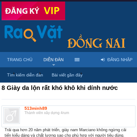
TRANG CHỦ
DIỄN ĐÀN
ĐĂNG NHẬP
...
Diễn đàn
Thảo luận chung
Thùng rác
Tìm kiếm diễn đàn
Bài viết gần đây
8 Giày da lộn rất khó khô khi dính nước
513minh89
Thành viên xây dựng 4rum
Trải qua hơn 20 năm phát triển, giày nam Marciano không ngừng cải
tiến kiểu dáng và chất lượng sao cho phù hợp với người tiêu dùng.