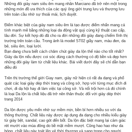
Những đôi giày nam siêu êm mang nhãn Marciano đã trở nên một trong
những món đồ ưa thích của các quý ông giới trung lưu và thượng lưu
trên toàn cầu nhờ sự thoải mái, lịch duyệt.
Điểm khác biệt của giày nam siêu êm là tạo được điểm nhấn mang cá
tính mạnh mẽ bằng những loại da động vật quý cùng kỹ thuật cao cấp,
lâu đời. Sự kết hợp đó đã cho ra đời những đôi giày đang chiếm lĩnh thị
trường trên toàn cầu. Trong ảnh là model ST02 giầy nam, màu đen, da
bê, siêu êm, loại lười.
Bạn đang chưa biết cách chăm chút giày da lộn thế nào cho tốt nhất?
Giày da lộn nếu được coi sóc đúng cách thường có độ bền và đẹp hơn
những đôi giày làm từ chất liệu khác. Bài viết dưới đây sẽ chỉ dẫn bạn
điều đó
Trên thị trường thế giới Giay nam, giày nữ hiện có rất đa dạng và phổ
quát các loại giày dép thời trang và công sở, hợp với từng mục đích đi
chơi, đi dạ hội hay đi làm việc tại công sở. Và nổi trội hơn cả đó chính
là loại Da lộn là chất liệu đã trở nên thân thuộc đối với giày dép thời
trang 2014
Da lộn được yêu mến nhờ sự mềm mịn, bền bỉ hơn nhiều so với da
thông thường. Chất liệu này được áp dụng đa dạng cho nhiều kiểu giày
từ giày bệt, sandal, cao gót đến bốt. Da lộn đặc biệt mang lại cảm giác
rét mướt vào mùa đông do bề mặt mềm mượt. Cũng hao hao như da
bóng, chất liệu này toát lên vẻ thời thượng và sang trọng cho người