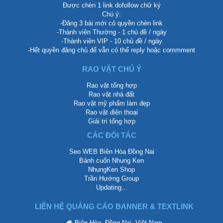
Được chèn 1 link dofollow chữ ký
Chú ý:
-Đăng 3 bài mới có quyền chèn link
-Thành viên Thường - 1 chủ đề / ngày
-Thành viên VIP - 10 chủ đề / ngày
-Hết quyền đăng chủ để vẫn có thể reply hoặc commment
RAO VẶT CHÚ Ý
Rao vặt tổng hợp
Rao vặt nhà đất
Rao vặt mỹ phẩm làm đẹp
Rao vặt điện thoại
Giải trí tổng hợp
CÁC ĐỐI TÁC
Seo WEB Biên Hòa Đồng Nai
Bánh cuốn Nhung Ken
NhungKen Shop
Trần Hướng Group
Updating...
LIÊN HỆ QUẢNG CÁO BANNER & TEXTLINK
Biên Hòa, Đồng Nai, Việt Nam