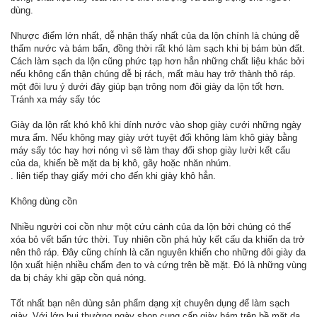
dùng.
Nhược điểm lớn nhất, dễ nhận thấy nhất của da lộn chính là chúng dễ
thấm nước và bám bẩn, đồng thời rất khó làm sạch khi bị bám bùn đất.
Cách làm sạch da lộn cũng phức tạp hơn hẳn những chất liệu khác bởi
nếu không cẩn thận chúng dễ bị rách, mất màu hay trở thành thô ráp.
một đôi lưu ý dưới đây giúp bạn trông nom đôi giày da lộn tốt hơn.
Tránh xa máy sấy tóc
Giày da lộn rất khó khô khi dính nước vào shop giày cưới những ngày
mưa ẩm. Nếu không may giày ướt tuyệt đối không làm khô giày bằng
máy sấy tóc hay hơi nóng vì sẽ làm thay đổi shop giày lười kết cấu
của da, khiến bề mặt da bị khô, gãy hoặc nhăn nhúm.
. liên tiếp thay giấy mới cho đến khi giày khô hẳn.
Không dùng cồn
Nhiều người coi cồn như một cứu cánh của da lộn bởi chúng có thể
xóa bỏ vết bẩn tức thời. Tuy nhiên cồn phá hủy kết cấu da khiến da trở
nên thô ráp. Đây cũng chính là căn nguyên khiến cho những đôi giày da
lộn xuất hiện nhiều chấm đen to và cứng trên bề mặt. Đó là những vùng
da bị cháy khi gặp cồn quá nóng.
Tốt nhất bạn nên dùng sản phẩm dạng xịt chuyên dụng để làm sạch
giày. Với lớp bụi thường ngày shop cung cấp giày bám trên bề mặt da