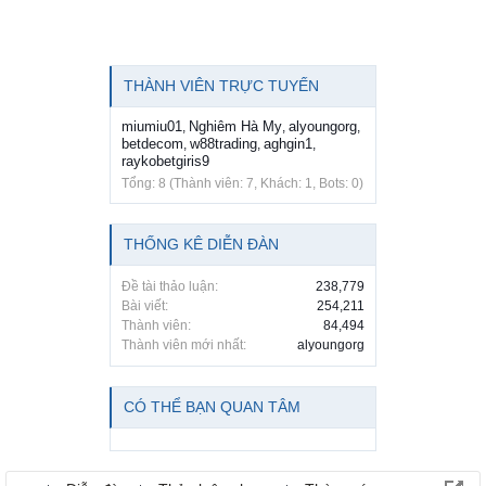
THÀNH VIÊN TRỰC TUYẾN
miumiu01
Nghiêm Hà My
alyoungorg
,
,
,
betdecom
w88trading
aghgin1
,
,
,
raykobetgiris9
Tổng: 8 (Thành viên: 7, Khách: 1, Bots: 0)
THỐNG KÊ DIỄN ĐÀN
Đề tài thảo luận:
238,779
Bài viết:
254,211
Thành viên:
84,494
Thành viên mới nhất:
alyoungorg
CÓ THỂ BẠN QUAN TÂM