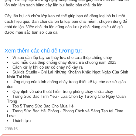
lộn nên làm sạch bằng cây lăn bụi hoặc bàn chải da lộn.
Cây lăn bụi có chứa lớp keo có thể giúp bạn dễ dàng loại bỏ bụi một
cách hiệu quả. Bàn chải da lộn là loại bàn chải mềm, chuyên dùng để
chải da lộn. Việc chải da lộn cũng cần lưu ý chải đúng chiều để giữ
được màu sắc ban sơ của da.
Xem thêm các chủ đề tương tự:
Vì sao cần lắp tay co thủy lực cho cửa thép chống cháy
Các mẫu cửa thép chống cháy được ưa chuộng năm 2023
Cách xử lý khi có sự cố cháy nổ xảy ra
Sukids Studio - Ghi Lại Những Khoảnh Khắc Ngọt Ngào Của Sinh
Nhật Tại Nhà
Ứng dụng của kính chống cháy trong thiết kế tại các cơ sở giáo
dục
Quy định về cửa thoát hiểm trong phòng cháy chữa cháy
Trang Sức Bạc Tình Yêu - Lựa Chọn Lý Tưởng Cho Ngày Quan
Trọng
Top 5 Trang Sức Bạc Cho Mùa Hè
Trang Sức Bạc Hải Phòng - Phong Cách và Sáng Tạo tại Flora
Love
Thành tựu
29/6/16