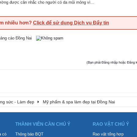
ường được cân nhắc cho người có da mũi mỏng vì...
em nhiều hơn?
Click để sử dụng Dịch vụ Đẩy tin
(Bạn phải Đăng nhập hoặc Đăng ký đ
rang sức - Làm đẹp
Mỹ phẩm & spa làm đẹp tại Đồng Nai
THÀNH VIÊN CẦN CHÚ Ý
RAO VẶT CHÚ Ý
n
có
Thông báo BQT
Rao vặt tổng hợp