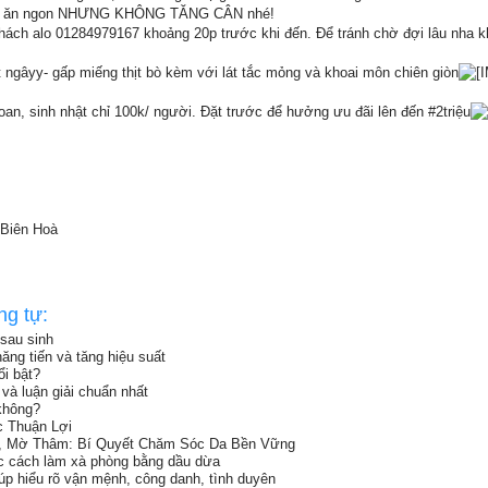
 được ăn ngon NHƯNG KHÔNG TĂNG CÂN nhé!
khách alo 01284979167 khoảng 20p trước khi đến. Để tránh chờ đợi lâu nha k
t ngâyy- gấp miếng thịt bò kèm với lát tắc mỏng và khoai môn chiên giòn
hoan, sinh nhật chỉ 100k/ người. Đặt trước để hưởng ưu đãi lên đến #2triệu
Biên Hoà
ng tự:
sau sinh
ăng tiến và tăng hiệu suất
i bật?
và luận giải chuẩn nhất
không?
c Thuận Lợi
, Mờ Thâm: Bí Quyết Chăm Sóc Da Bền Vững
ọc cách làm xà phòng bằng dầu dừa
iúp hiểu rõ vận mệnh, công danh, tình duyên