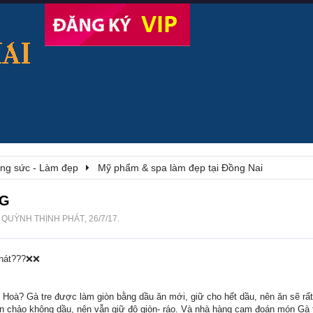
rang sức - Làm đẹp
Mỹ phẩm & spa làm đẹp tại Đồng Nai
NG
i
QUỲNH THỊNH PHÁT
,
26/7/17
.
Phát???❌❌
à? Gà tre được làm giòn bằng dầu ăn mới, giữ cho hết dầu, nên ăn sẽ râ
n chảo không dầu, nên vẫn giữ độ giòn- ráo. Và nhà hàng cam đoán món Ga