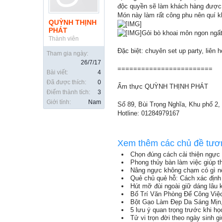
độc quyền sẽ làm khách hàng
Món này làm rất công phu nên quí 
QUỲNH THỊNH
PHÁT
️Gỏi bò khoai môn ngon ngấ
Thành viên
Đặc biệt: chuyên set up party, liên 
Tham gia ngày:
26/7/17
========================
Bài viết:
4
Đã được thích:
0
Ẩm thực QUỲNH THỊNH PHÁT
Điểm thành tích:
3
Giới tính:
Nam
Số 89, Bùi Trọng Nghĩa, Khu phố 2, 
Hotline: 01284979167
Xem thêm các chủ đề tươ
Chọn đúng cách cải thiện ngực 
Phong thủy bàn làm việc giúp th
Nâng ngực không chạm có gì nổ
Quẻ chủ quẻ hỗ: Cách xác định 
Hút mỡ đùi ngoài giữ dáng lâu 
Bố Trí Văn Phòng Để Công Việ
Bột Gạo Làm Đẹp Da Sáng Mịn
5 lưu ý quan trọng trước khi h
Tử vi trọn đời theo ngày sinh g