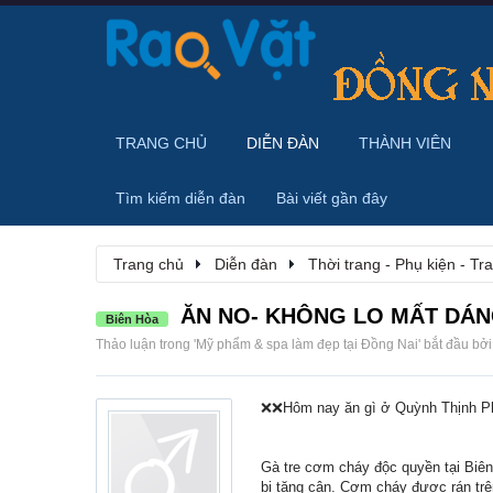
TRANG CHỦ
DIỄN ĐÀN
THÀNH VIÊN
Tìm kiếm diễn đàn
Bài viết gần đây
Trang chủ
Diễn đàn
Thời trang - Phụ kiện - T
ĂN NO- KHÔNG LO MẤT DÁ
Biên Hòa
Thảo luận trong '
Mỹ phẩm & spa làm đẹp tại Đồng Nai
' bắt đầu bở
❌❌Hôm nay ăn gì ở Quỳnh Thịnh 
Gà tre cơm cháy độc quyền tại Biên Ho
bị tăng cân. Cơm cháy được rán trê