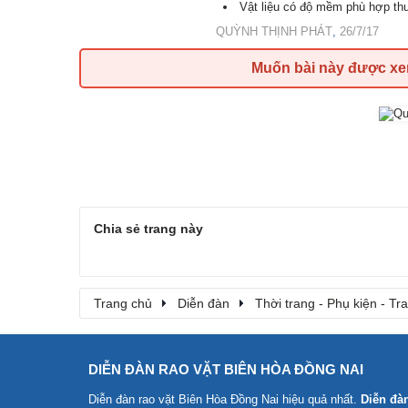
Vật liệu có độ mềm phù hợp th
QUỲNH THỊNH PHÁT
,
26/7/17
Muốn bài này được x
Chia sẻ trang này
Trang chủ
Diễn đàn
Thời trang - Phụ kiện - T
DIỄN ĐÀN RAO VẶT BIÊN HÒA ĐỒNG NAI
Diễn đàn rao vặt Biên Hòa Đồng Nai
hiệu quả nhất.
Diễn đà