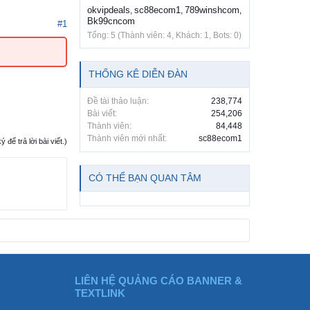
okvipdeals
sc88ecom1
789winshcom
,
,
,
Bk99cncom
#1
Tổng: 5 (Thành viên: 4, Khách: 1, Bots: 0)
THỐNG KÊ DIỄN ĐÀN
Đề tài thảo luận:
238,774
Bài viết:
254,206
Thành viên:
84,448
Thành viên mới nhất:
sc88ecom1
ể trả lời bài viết.)
CÓ THỂ BẠN QUAN TÂM
LIÊN HỆ QUẢNG CÁO BANNER &
TEXTLINK