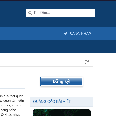
ĐĂNG NHẬP
Đăng ký!
hư là thói quen
đầu quan tâm đến
QUẢNG CÁO BÀI VIẾT
hư vậy, vì nhìn
 càng nghe
u tố khác nhau