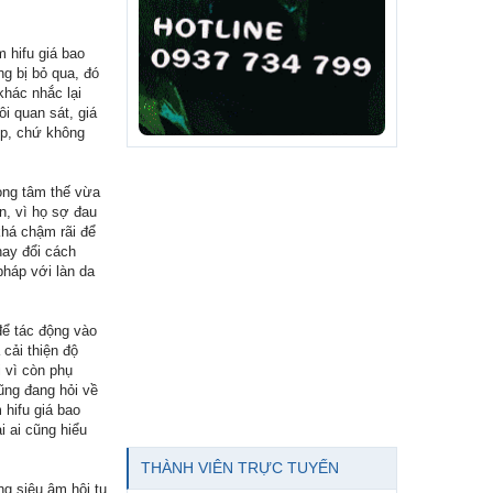
 hifu giá bao
ng bị bỏ qua, đó
khác nhắc lại
ôi quan sát, giá
ợp, chứ không
ong tâm thế vừa
ện, vì họ sợ đau
khá chậm rãi để
hay đổi cách
háp với làn da
để tác động vào
cải thiện độ
 vì còn phụ
cũng đang hỏi về
 hifu giá bao
 ai cũng hiểu
THÀNH VIÊN TRỰC TUYẾN
ng siêu âm hội tụ