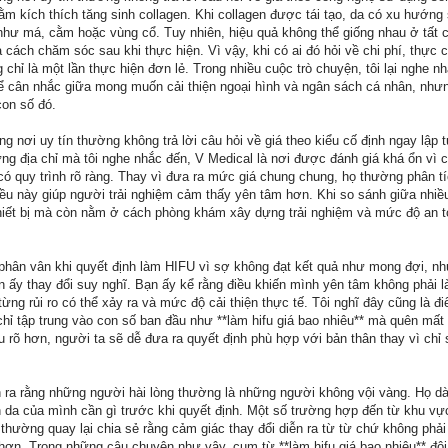
ằm kích thích tăng sinh collagen. Khi collagen được tái tạo, da có xu hướn
như má, cằm hoặc vùng cổ. Tuy nhiên, hiệu quả không thể giống nhau ở tất 
à cách chăm sóc sau khi thực hiện. Vì vậy, khi có ai đó hỏi về chi phí, thực 
chỉ là một lần thực hiện đơn lẻ. Trong nhiều cuộc trò chuyện, tôi lại nghe n
để cân nhắc giữa mong muốn cải thiện ngoại hình và ngân sách cá nhân, nhưn
con số đó.
ững nơi uy tín thường không trả lời câu hỏi về giá theo kiểu cố định ngay lập
g địa chỉ mà tôi nghe nhắc đến, V Medical là nơi được đánh giá khá ổn vì c
ó quy trình rõ ràng. Thay vì đưa ra mức giá chung chung, họ thường phân tí
ều này giúp người trải nghiệm cảm thấy yên tâm hơn. Khi so sánh giữa nhiều
thiết bị mà còn nằm ở cách phòng khám xây dựng trải nghiệm và mức độ an t
phân vân khi quyết định làm HIFU vì sợ không đạt kết quả như mong đợi, nh
n ấy thay đổi suy nghĩ. Bạn ấy kể rằng điều khiến mình yên tâm không phải l
 từng rủi ro có thể xảy ra và mức độ cải thiện thực tế. Tôi nghĩ đây cũng là đ
hỉ tập trung vào con số ban đầu như **làm hifu giá bao nhiêu** mà quên mất
ểu rõ hơn, người ta sẽ dễ đưa ra quyết định phù hợp với bản thân thay vì chỉ
n ra rằng những người hài lòng thường là những người không vội vàng. Họ dà
àn da của mình cần gì trước khi quyết định. Một số trường hợp đến từ khu v
hường quay lại chia sẻ rằng cảm giác thay đổi diễn ra từ từ chứ không phải
 hơn. Trong những câu chuyện như vậy, cụm từ **làm hifu giá bao nhiêu** đôi