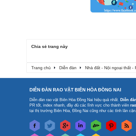
Chia sẻ trang này
Trang chủ
Diễn đàn
Nhà đất - Nội ngoại thất - 
DIỄN ĐÀN RAO VẶT BIÊN HÒA ĐỒNG NAI
Diễn đàn rao vặt Biên Hòa Đồng Nai
hiệu quả nhất.
Diễn đà
PR tốt, index nhanh, đầy đủ các lĩnh vực cho thành viên
rao
tại thị trường Biên Hòa, Đồng Nai cũng như các tỉnh lân cận