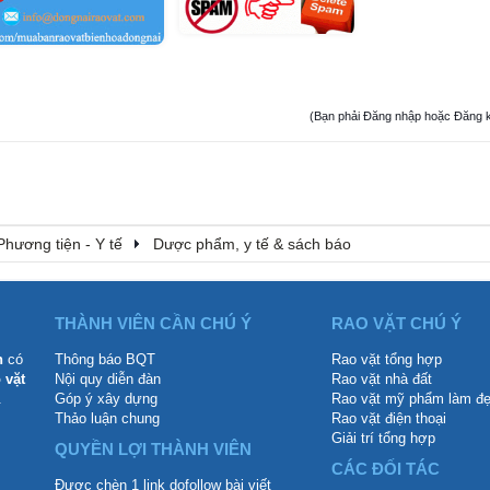
(Bạn phải Đăng nhập hoặc Đăng ký đ
Phương tiện - Y tế
Dược phẩm, y tế & sách báo
THÀNH VIÊN CẦN CHÚ Ý
RAO VẶT CHÚ Ý
n
có
Thông báo BQT
Rao vặt tổng hợp
 vặt
Nội quy diễn đàn
Rao vặt nhà đất
.
Góp ý xây dựng
Rao vặt mỹ phẩm làm đ
Thảo luận chung
Rao vặt điện thoại
Giải trí tổng hợp
QUYỀN LỢI THÀNH VIÊN
CÁC ĐỐI TÁC
Được chèn 1 link dofollow bài viết