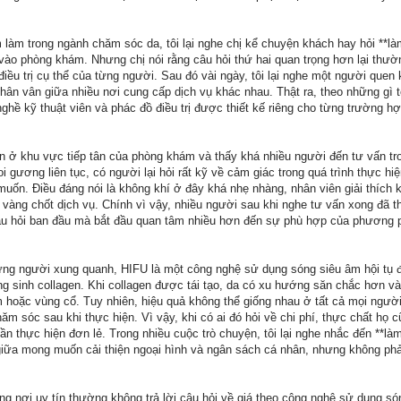
 làm trong ngành chăm sóc da, tôi lại nghe chị kể chuyện khách hay hỏi **làm
vào phòng khám. Nhưng chị nói rằng câu hỏi thứ hai quan trọng hơn lại thườ
u điều trị cụ thể của từng người. Sau đó vài ngày, tôi lại nghe một người quen 
phân vân giữa nhiều nơi cung cấp dịch vụ khác nhau. Thật ra, theo những gì t
ghề kỹ thuật viên và phác đồ điều trị được thiết kế riêng cho từng trường h
n ở khu vực tiếp tân của phòng khám và thấy khá nhiều người đến tư vấn tr
i gương liên tục, có người lại hỏi rất kỹ về cảm giác trong quá trình thực hi
ốn. Điều đáng nói là không khí ở đây khá nhẹ nhàng, nhân viên giải thích 
 vàng chốt dịch vụ. Chính vì vậy, nhiều người sau khi nghe tư vấn xong đã t
câu hỏi ban đầu mà bắt đầu quan tâm nhiều hơn đến sự phù hợp của phương p
hững người xung quanh, HIFU là một công nghệ sử dụng sóng siêu âm hội tụ 
g sinh collagen. Khi collagen được tái tạo, da có xu hướng săn chắc hơn và 
oặc vùng cổ. Tuy nhiên, hiệu quả không thể giống nhau ở tất cả mọi người
ăm sóc sau khi thực hiện. Vì vậy, khi có ai đó hỏi về chi phí, thực chất họ 
ần thực hiện đơn lẻ. Trong nhiều cuộc trò chuyện, tôi lại nghe nhắc đến **làm
iữa mong muốn cải thiện ngoại hình và ngân sách cá nhân, nhưng không phải
ững nơi uy tín thường không trả lời câu hỏi về giá theo công nghệ sử dụng só