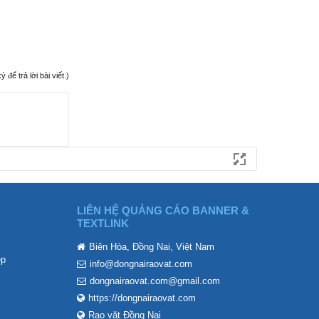
ể trả lời bài viết.)
LIÊN HỆ QUẢNG CÁO BANNER &
TEXTLINK
Biên Hòa, Đồng Nai, Việt Nam
ẹp
info@dongnairaovat.com
dongnairaovat.com@gmail.com
https://dongnairaovat.com
Rao vặt Đồng Nai