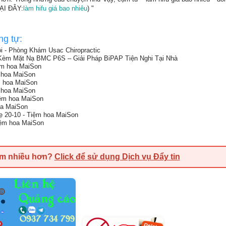
TẠI ĐÂY:
làm hifu giá bao nhiêu
) "
ng tự:
i - Phòng Khám Usac Chiropractic
m Mặt Nạ BMC P6S – Giải Pháp BiPAP Tiện Nghi Tại Nhà
ệm hoa MaiSon
 hoa MaiSon
m hoa MaiSon
 hoa MaiSon
iệm hoa MaiSon
oa MaiSon
 20-10 - Tiệm hoa MaiSon
iệm hoa MaiSon
em nhiều hơn?
Click để sử dụng Dịch vụ Đẩy tin