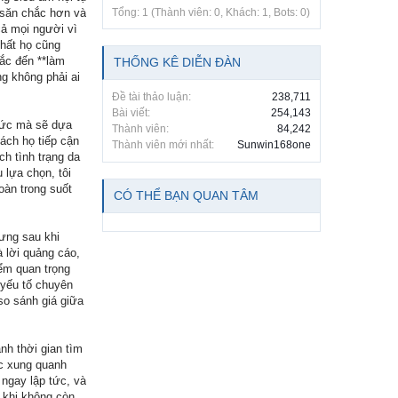
g săn chắc hơn và
Tổng: 1 (Thành viên: 0, Khách: 1, Bots: 0)
cả mọi người vì
chất họ cũng
hắc đến **làm
THỐNG KÊ DIỄN ĐÀN
g không phải ai
Đề tài thảo luận:
238,711
Bài viết:
254,143
 tức mà sẽ dựa
Thành viên:
84,242
ách họ tiếp cận
Thành viên mới nhất:
Sunwin168one
ch tình trạng da
 lựa chọn, tôi
oàn trong suốt
CÓ THỂ BẠN QUAN TÂM
ưng sau khi
à lời quảng cáo,
iểm quan trọng
 yếu tố chuyên
 so sánh giá giữa
nh thời gian tìm
ực xung quanh
 ngay lập tức, và
 khi không còn