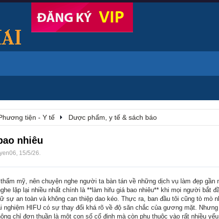
Phương tiện - Y tế
Dược phẩm, y tế & sách báo
 bao nhiêu
uyen06
,
15/5/26
.
thẩm mỹ, nên chuyện nghe người ta bàn tán về những dịch vụ làm đẹp gần n
ghe lặp lại nhiều nhất chính là **làm hifu giá bao nhiêu** khi mọi người bắt 
ữ sự an toàn và không can thiệp dao kéo. Thực ra, ban đầu tôi cũng tò mò n
ải nghiệm HIFU có sự thay đổi khá rõ về độ săn chắc của gương mặt. Nhưng
hông chỉ đơn thuần là một con số cố định mà còn phụ thuộc vào rất nhiều yế