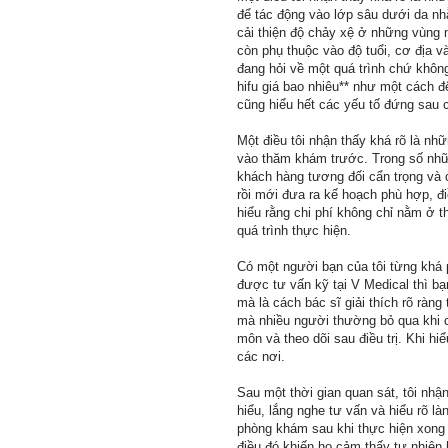
để tác động vào lớp sâu dưới da nh
cải thiện độ chảy xệ ở những vùng 
còn phụ thuộc vào độ tuổi, cơ địa v
đang hỏi về một quá trình chứ không 
hifu giá bao nhiêu** như một cách 
cũng hiểu hết các yếu tố đứng sau 
Một điều tôi nhận thấy khá rõ là nh
vào thăm khám trước. Trong số nhữn
khách hàng tương đối cẩn trọng và c
rồi mới đưa ra kế hoạch phù hợp, đi
hiểu rằng chi phí không chỉ nằm ở 
quá trình thực hiện.
Có một người bạn của tôi từng khá 
được tư vấn kỹ tại V Medical thì bạ
mà là cách bác sĩ giải thích rõ ràng
mà nhiều người thường bỏ qua khi c
môn và theo dõi sau điều trị. Khi hi
các nơi.
Sau một thời gian quan sát, tôi nhậ
hiểu, lắng nghe tư vấn và hiểu rõ l
phòng khám sau khi thực hiện xong t
điều đó khiến họ cảm thấy tự nhiên