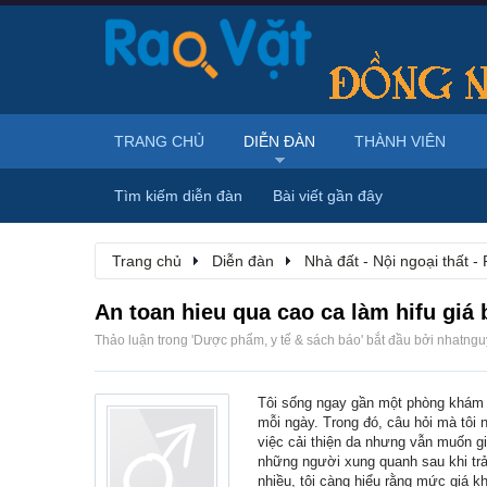
TRANG CHỦ
DIỄN ĐÀN
THÀNH VIÊN
Tìm kiếm diễn đàn
Bài viết gần đây
Trang chủ
Diễn đàn
Nhà đất - Nội ngoại thất - 
An toan hieu qua cao ca làm hifu giá
Thảo luận trong '
Dược phẩm, y tế & sách báo
' bắt đầu bởi
nhatng
Tôi sống ngay gần một phòng khám 
mỗi ngày. Trong đó, câu hỏi mà tôi n
việc cải thiện da nhưng vẫn muốn gi
những người xung quanh sau khi tr
nhiều, tôi càng hiểu rằng mức giá k