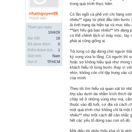
trong quá trình thực hiện.
nhatnguyen06
Có lần ngồi cà phê với chị hàng xóm
Thành viên
nhiêu** ngay từ phút đầu tiên bước 
là tình trạng da hiện tại và mục tiê
Tham gia ngày:
**làm hifu giá bao nhiêu** khi đang 
10/4/26
có thể chênh lệch vì máy móc, tay n
Bài viết:
18
phải ai cũng giống ai.
Đã được thích:
0
Điểm thành tích:
1
Tôi từng có dịp đứng chờ người thâ
Giới tính:
Nam
kỳ vọng vừa lo lắng. Có người thì so
Nơi ở:
TP.HCM
hoặc sợ không hiệu quả như mong mu
khách hiểu rõ từng bước thay vì vội
nhìn, không còn chỉ tập trung vào 
của mình.
Theo tôi tìm hiểu và quan sát từ n
lớp sâu dưới da nhằm kích thích tăn
chảy xệ ở những vùng như má, cằm h
thuộc vào độ tuổi, cơ địa và cách ch
một quá trình chứ không chỉ là một l
nhiêu** như một cách để cân nhắc g
hết các yếu tố đứng sau con số đó.
Một điều tôi nhận thấy khá rõ là nh