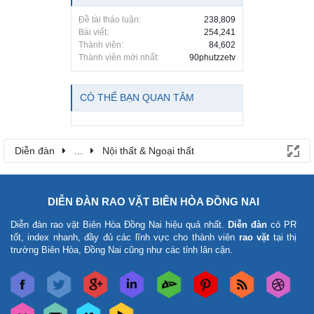
Đề tài thảo luận:
238,809
Bài viết:
254,241
Thành viên:
84,602
Thành viên mới nhất:
90phutzzetv
CÓ THỂ BẠN QUAN TÂM
Diễn đàn
...
Nội thất & Ngoại thất
DIỄN ĐÀN RAO VẶT BIÊN HÒA ĐỒNG NAI
Diễn đàn rao vặt Biên Hòa Đồng Nai
hiệu quả nhất.
Diễn đàn
có PR
tốt, index nhanh, đầy đủ các lĩnh vực cho thành viên
rao vặt
tại thị
trường Biên Hòa, Đồng Nai cũng như các tỉnh lân cận.