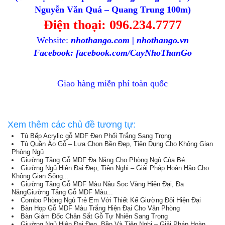
Nguyễn Văn Quá – Quang Trung 100m)
Điện thoại: 096.234.7777
Website:
nhothango.com | nhothango.vn
Facebook: facebook.com/CayNhoThanGo
Giao hàng miễn phí toàn quốc
Xem thêm các chủ đề tương tự:
Tủ Bếp Acrylic gỗ MDF Đen Phối Trắng Sang Trọng
Tủ Quần Áo Gỗ – Lựa Chọn Bền Đẹp, Tiện Dụng Cho Không Gian
Phòng Ngủ
Giường Tầng Gỗ MDF Đa Năng Cho Phòng Ngủ Của Bé
Giường Ngủ Hiện Đại Đẹp, Tiện Nghi – Giải Pháp Hoàn Hảo Cho
Không Gian Sống...
Giường Tầng Gỗ MDF Màu Nâu Sọc Vàng Hiện Đại, Đa
NăngGiường Tầng Gỗ MDF Màu...
Combo Phòng Ngủ Trẻ Em Với Thiết Kế Giường Đôi Hiện Đại
Bàn Họp Gỗ MDF Màu Trắng Hiện Đại Cho Văn Phòng
Bàn Giám Đốc Chân Sắt Gỗ Tự Nhiên Sang Trọng
Giường Ngủ Hiện Đại Đẹp, Bền Và Tiện Nghi – Giải Pháp Hoàn