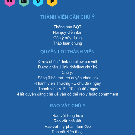
THÀNH VIÊN CẦN CHÚ Ý
Thông báo BQT
Nội quy diễn đàn
Góp ý xây dựng
Thảo luận chung
QUYỀN LỢI THÀNH VIÊN
Được chèn 1 link dofollow bài viết
Được chèn 1 link dofollow chữ ký
Chú ý:
-Đăng 3 bài mới có quyền chèn link
-Thành viên Thường - 1 chủ đề / ngày
-Thành viên VIP - 10 chủ đề / ngày
-Hết quyền đăng chủ để vẫn có thể reply hoặc commment
RAO VẶT CHÚ Ý
Rao vặt tổng hợp
Rao vặt nhà đất
Rao vặt mỹ phẩm làm đẹp
Rao vặt điện thoại