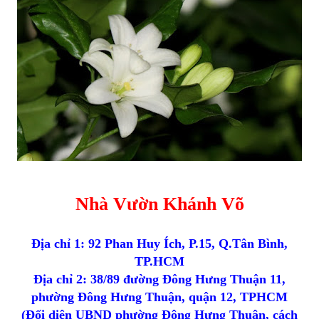
Nhà Vườn Khánh Võ
Địa chỉ 1: 92 Phan Huy Ích, P.15, Q.Tân Bình,
TP.HCM
Địa chỉ 2: 38/89 đường Đông Hưng Thuận 11,
phường Đông Hưng Thuận, quận 12, TPHCM
(Đối diện UBND phường Đông Hưng Thuận, cách