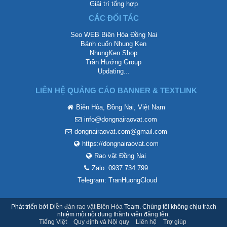
Giải trí tổng hợp
CÁC ĐỐI TÁC
Seo WEB Biên Hòa Đồng Nai
Bánh cuốn Nhung Ken
NhungKen Shop
Trần Hướng Group
Updating...
LIÊN HỆ QUẢNG CÁO BANNER & TEXTLINK
Biên Hòa, Đồng Nai, Việt Nam
info@dongnairaovat.com
dongnairaovat.com@gmail.com
https://dongnairaovat.com
Rao vặt Đồng Nai
Zalo: 0937 734 799
Telegram: TranHuongCloud
Phát triển bởi
Diễn đàn rao vặt Biên Hòa
Team. Chúng tôi không chịu trách
nhiệm mội nội dung thành viên đăng lên.
Tiếng Việt
Quy định và Nội quy
Liên hệ
Trợ giúp