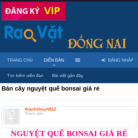
TRANG CHỦ
DIỄN ĐÀN
ĐĂNG NHẬP
Diễn đàn
...
Nội thất & Ngoại thất
Tìm kiếm diễn đàn
Bài viết gần đây
Bán cây nguyệt quế bonsai giá rẻ
thanhthuy4812
Thành viên
NGUYỆT QUẾ BONSAI GIÁ RẺ