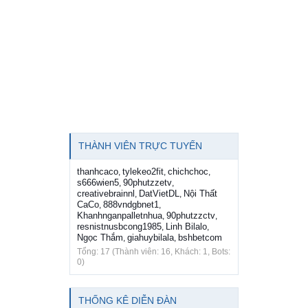
THÀNH VIÊN TRỰC TUYẾN
thanhcaco
tylekeo2fit
chichchoc
,
,
,
s666wien5
90phutzzetv
,
,
creativebrainnl
DatVietDL
Nội Thất
,
,
CaCo
888vndgbnet1
,
,
Khanhnganpalletnhua
90phutzzctv
,
,
resnistnusbcong1985
Linh Bilalo
,
,
Ngọc Thắm
giahuybilala
bshbetcom
,
,
Tổng: 17 (Thành viên: 16, Khách: 1, Bots:
0)
THỐNG KÊ DIỄN ĐÀN